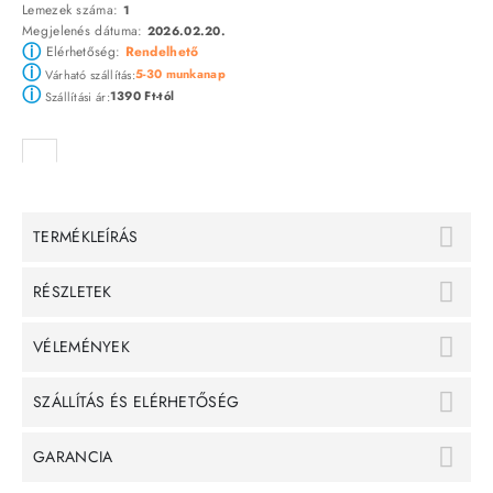
Lemezek száma:
1
Megjelenés dátuma:
2026.02.20.
ⓘ
Elérhetőség:
Rendelhető
ⓘ
5-30 munkanap
Várható szállítás:
ⓘ
1390 Ft-tól
Szállítási ár:
TERMÉKLEÍRÁS
RÉSZLETEK
VÉLEMÉNYEK
SZÁLLÍTÁS ÉS ELÉRHETŐSÉG
GARANCIA