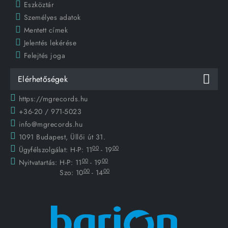
Eszköztár
Személyes adatok
Mentett címek
Jelentés lekérése
Felejtés joga
Elérhetőségek
https://mgrecords.hu
+36-20 / 971-5023
info@mgrecords.hu
1091 Budapest, Üllői út 31.
00
00
Ügyfélszolgálat:
H-P: 11
- 19
00
00
Nyitvatartás:
H-P: 11
- 19
00
00
Szo: 10
- 14