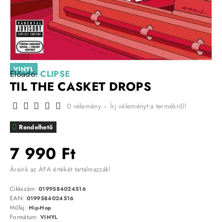
VINYL
Előadó:
CLIPSE
TIL THE CASKET DROPS
0 vélemény
-
Írj véleményt a termékről!
Rendelhető
7 990 Ft
Áraink az ÁFA értékét tartalmazzák!
Cikkszám:
0199584024516
EAN:
0199584024516
Műfaj:
Hip-Hop
Formátum:
VINYL