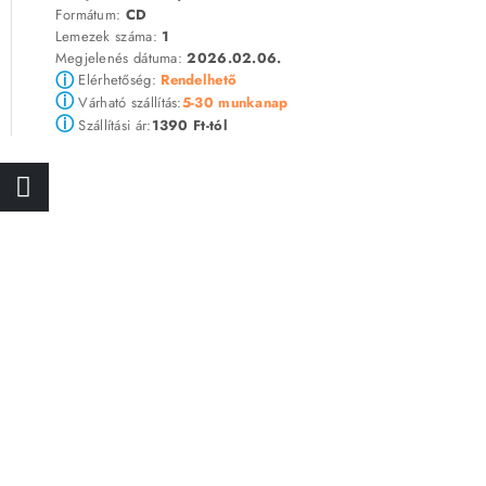
Formátum:
CD
Lemezek száma:
1
Megjelenés dátuma:
2026.02.06.
ⓘ
Elérhetőség:
Rendelhető
ⓘ
5-30 munkanap
Várható szállítás:
ⓘ
1390 Ft-tól
Szállítási ár: