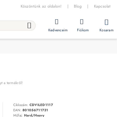
Köszöntünk az oldalon!
|
Blog
|
Kapcsolat
Kosaram
Kedvenceim
Fiókom
yt a termékről!
Cikkszám:
CDVILED1117
EAN:
801056711731
Műfaj:
Hard/Heavy