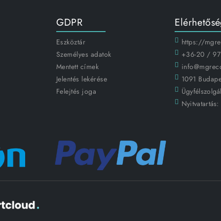
GDPR
Elérhetős
Eszköztár
https://mgr
Személyes adatok
+36-20 / 97
Mentett címek
info@mgrec
Jelentés lekérése
1091 Budapes
Felejtés joga
Ügyfélszolgál
Nyitvatartás: