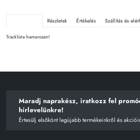
Termékleírás
Részletek
Értékelés
Szállítás és elé
Tracklista hamarosan!
Maradj naprakész, iratkozz fel promó
hírlevelünkre!
Értesülj elsőkönt legújabb termékeinkről és akciói