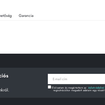
rhetőség
Garancia
ciós
E-
mail
cím
Elolvastam és megértettem az
Adatvédelmi 
nkról.
regisztrációkor megadott adataim egy részét