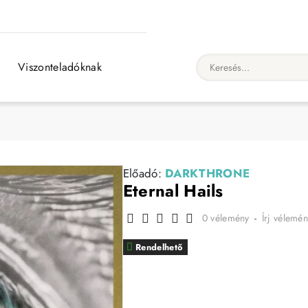
Viszonteladóknak
Keresés...
Előadó:
DARKTHRONE
Eternal Hails
0 vélemény
-
Írj vélemén
Rendelhető