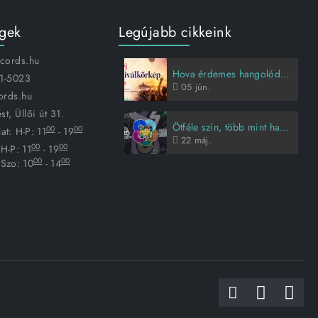
égek
Legújabb cikkeink
ecords.hu
Hova érdemes hangolódni idén nyáron?
1-5023
05
jún.
ords.hu
t, Üllői út 31.
Ötféle szín, több mint harmincöt évnyi Animal Cannibals-sztori
00
00
at:
H-P: 11
- 19
22
máj.
00
00
H-P: 11
- 19
00
00
Szo: 10
- 14