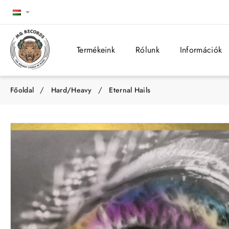
Termékeink
Rólunk
Információk
Hard/Heavy
Eternal Hails
h
o
m
e