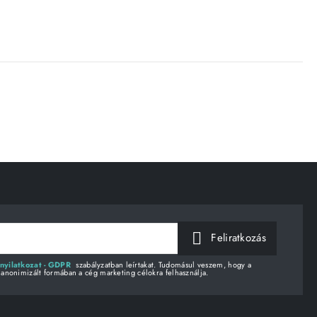
Feliratkozás
nyilatkozat - GDPR
szabályzatban leírtakat. Tudomásul veszem, hogy a
 anonimizált formában a cég marketing célokra felhasználja.