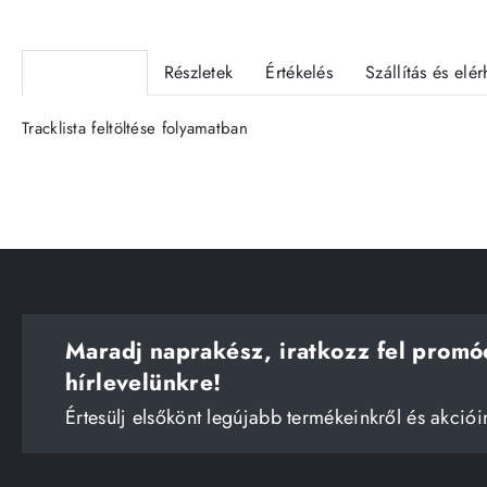
Termékleírás
Részletek
Értékelés
Szállítás és elé
Tracklista feltöltése folyamatban
Maradj naprakész, iratkozz fel promó
hírlevelünkre!
Értesülj elsőkönt legújabb termékeinkről és akciói