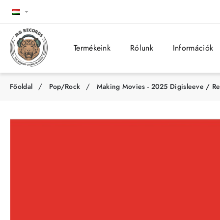
Termékeink
Rólunk
Információk
Pop/Rock
Making Movies - 2025 Digisleeve / R
h
o
m
e