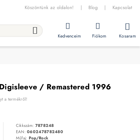
Köszöntünk az oldalon!
|
Blog
|
Kapcsolat
Kosaram
Kedvenceim
Fiókom
Digisleeve / Remastered 1996
yt a termékről!
Cikkszám:
7878248
EAN:
0602478782480
Műfaj:
Pop/Rock