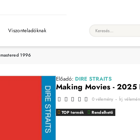
Viszonteladóknak
Keresés...
emastered 1996
Előadó:
DIRE STRAITS
Making Movies - 2025 
0 vélemény
-
Írj vélemén
TOP termék
Rendelhető