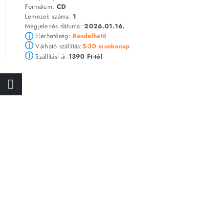
Formátum:
CD
Lemezek száma:
1
Megjelenés dátuma:
2026.01.16.
ⓘ
Elérhetőség:
Rendelhető
ⓘ
5-30 munkanap
Várható szállítás:
ⓘ
1390 Ft-tól
Szállítási ár: