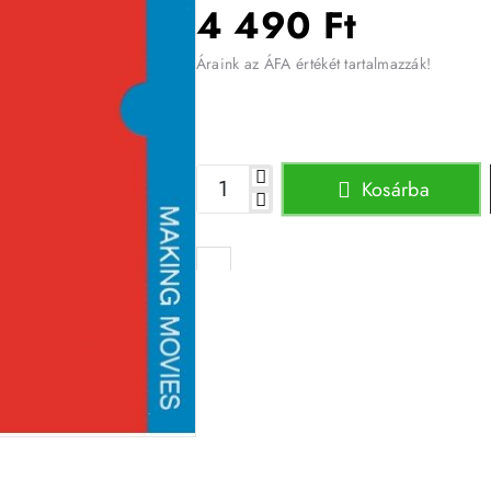
4 490 Ft
Áraink az ÁFA értékét tartalmazzák!
Kosárba