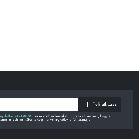
Feliratkozás
nyilatkozat - GDPR
szabályzatban leírtakat. Tudomásul veszem, hogy a
 anonimizált formában a cég marketing célokra felhasználja.