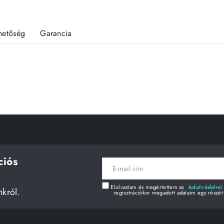
rhetőség
Garancia
ciós
E-
mail
cím
Elolvastam és megértettem az
Adatvédelmi 
nkról.
regisztrációkor megadott adataim egy részét