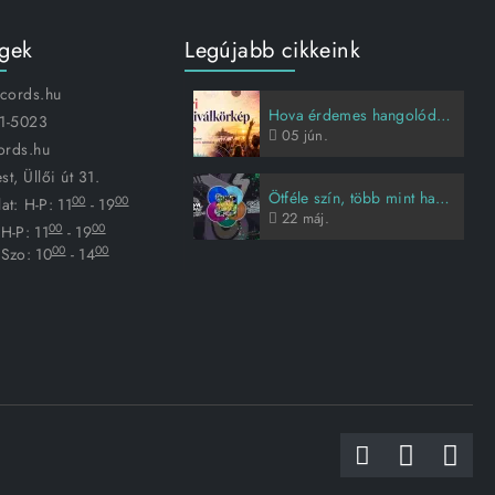
égek
Legújabb cikkeink
ecords.hu
Hova érdemes hangolódni idén nyáron?
1-5023
05
jún.
ords.hu
t, Üllői út 31.
Ötféle szín, több mint harmincöt évnyi Animal Cannibals-sztori
00
00
at:
H-P: 11
- 19
22
máj.
00
00
H-P: 11
- 19
00
00
Szo: 10
- 14