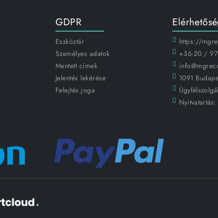
GDPR
Elérhetős
Eszköztár
https://mgr
Személyes adatok
+36-20 / 97
Mentett címek
info@mgrec
Jelentés lekérése
1091 Budapes
Felejtés joga
Ügyfélszolgál
Nyitvatartás: