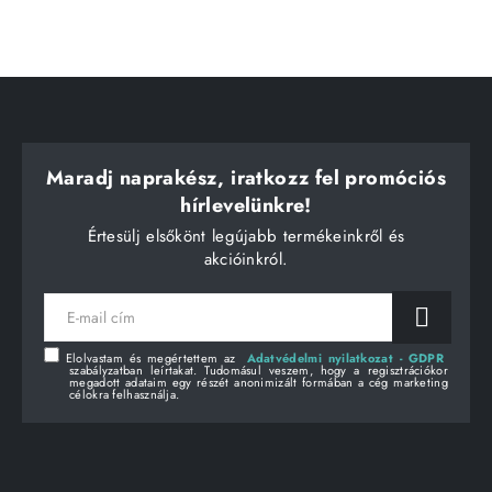
Maradj naprakész, iratkozz fel promóciós
hírlevelünkre!
Értesülj elsőkönt legújabb termékeinkről és
akcióinkról.
E-
mail
cím
Elolvastam és megértettem az
Adatvédelmi nyilatkozat - GDPR
szabályzatban leírtakat. Tudomásul veszem, hogy a regisztrációkor
megadott adataim egy részét anonimizált formában a cég marketing
célokra felhasználja.