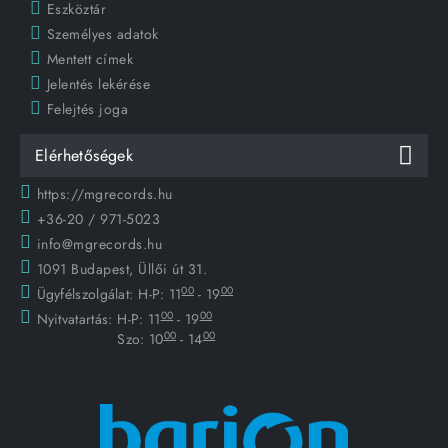
Eszköztár
Személyes adatok
Mentett címek
Jelentés lekérése
Felejtés joga
Elérhetőségek
https://mgrecords.hu
+36-20 / 971-5023
info@mgrecords.hu
1091 Budapest, Üllői út 31.
00
00
Ügyfélszolgálat:
H-P: 11
- 19
00
00
Nyitvatartás:
H-P: 11
- 19
00
00
Szo: 10
- 14