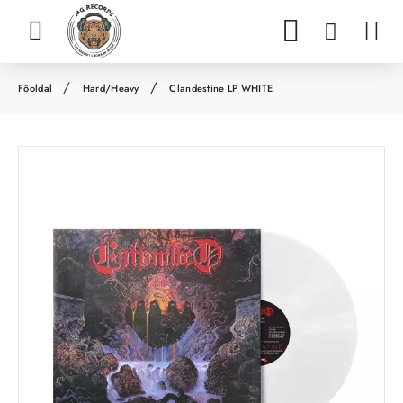
Hard/Heavy
Clandestine LP WHITE
h
o
m
e