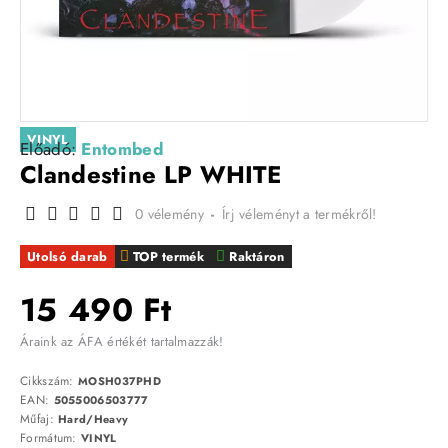
VINYL
Előadó:
Entombed
Clandestine LP WHITE
0 vélemény
-
Írj véleményt a termékről!
Utolsó darab
TOP termék
Raktáron
15 490 Ft
Áraink az ÁFA értékét tartalmazzák!
Cikkszám:
MOSH037PHD
EAN:
5055006503777
Műfaj:
Hard/Heavy
Formátum:
VINYL