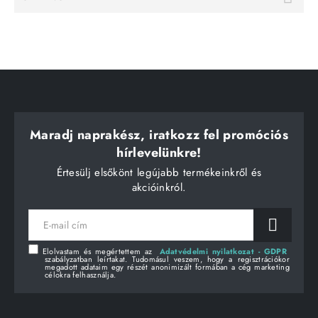
Maradj naprakész, iratkozz fel promóciós
hírlevelünkre!
Értesülj elsőkönt legújabb termékeinkről és
akcióinkról.
E-
mail
cím
Elolvastam és megértettem az
Adatvédelmi nyilatkozat - GDPR
szabályzatban leírtakat. Tudomásul veszem, hogy a regisztrációkor
megadott adataim egy részét anonimizált formában a cég marketing
célokra felhasználja.