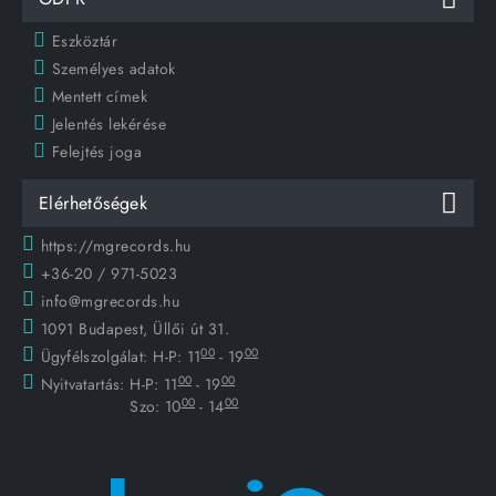
Eszköztár
Személyes adatok
Mentett címek
Jelentés lekérése
Felejtés joga
Elérhetőségek
https://mgrecords.hu
+36-20 / 971-5023
info@mgrecords.hu
1091 Budapest, Üllői út 31.
00
00
Ügyfélszolgálat:
H-P: 11
- 19
00
00
Nyitvatartás:
H-P: 11
- 19
00
00
Szo: 10
- 14