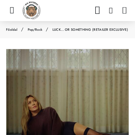
Pop/Rock
LUCK... OR SOMETHING (RETAILER EXCLUSIVE)
h
o
m
e