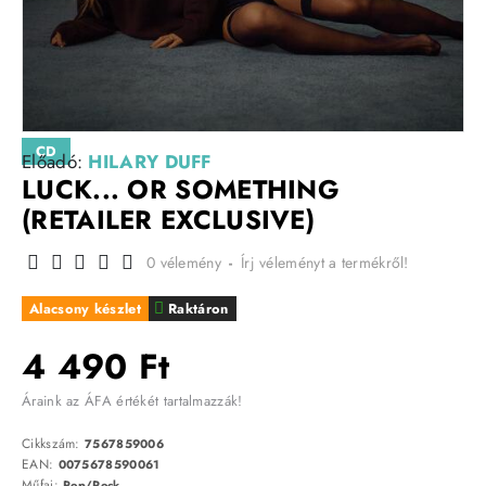
CD
Előadó:
HILARY DUFF
LUCK... OR SOMETHING
(RETAILER EXCLUSIVE)
0 vélemény
-
Írj véleményt a termékről!
Alacsony készlet
Raktáron
4 490 Ft
Áraink az ÁFA értékét tartalmazzák!
Cikkszám:
7567859006
EAN:
0075678590061
Műfaj:
Pop/Rock