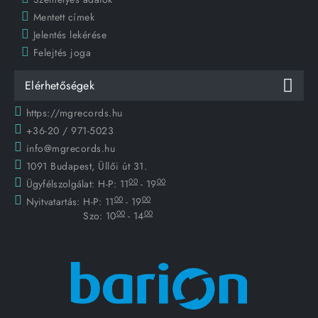
Mentett címek
Jelentés lekérése
Felejtés joga
Elérhetőségek
https://mgrecords.hu
+36-20 / 971-5023
info@mgrecords.hu
1091 Budapest, Üllői út 31.
00
00
Ügyfélszolgálat:
H-P: 11
- 19
00
00
Nyitvatartás:
H-P: 11
- 19
00
00
Szo: 10
- 14