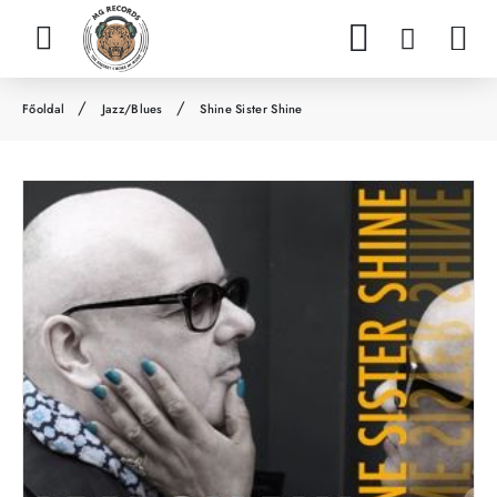
Jazz/Blues
Shine Sister Shine
h
o
m
e