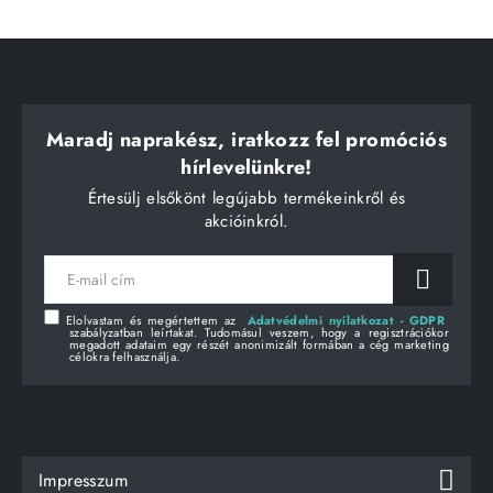
Maradj naprakész, iratkozz fel promóciós
hírlevelünkre!
Értesülj elsőkönt legújabb termékeinkről és
akcióinkról.
E-
mail
cím
Elolvastam és megértettem az
Adatvédelmi nyilatkozat - GDPR
szabályzatban leírtakat. Tudomásul veszem, hogy a regisztrációkor
megadott adataim egy részét anonimizált formában a cég marketing
célokra felhasználja.
Impresszum