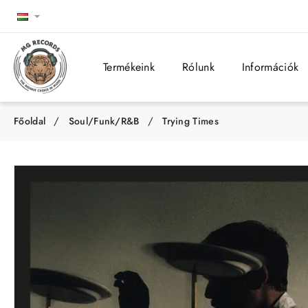
Termékeink
Rólunk
Információk
Soul/Funk/R&B
Trying Times
h
o
m
e