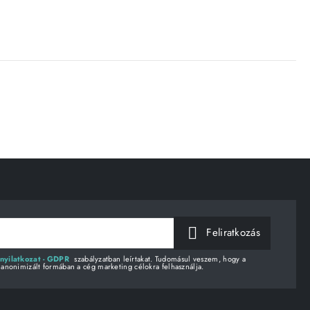
Feliratkozás
nyilatkozat - GDPR
szabályzatban leírtakat. Tudomásul veszem, hogy a
 anonimizált formában a cég marketing célokra felhasználja.