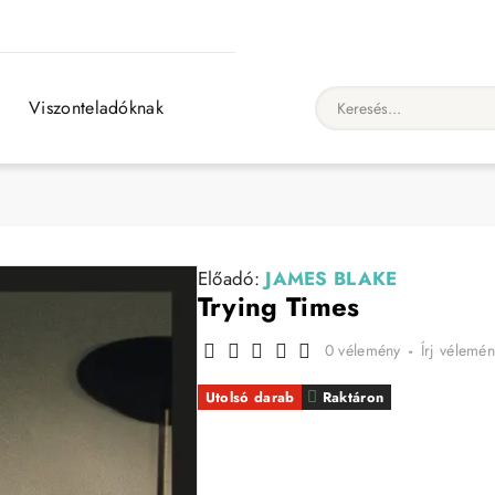
Viszonteladóknak
Keresés...
Előadó:
JAMES BLAKE
Trying Times
0 vélemény
-
Írj vélemén
Utolsó darab
Raktáron