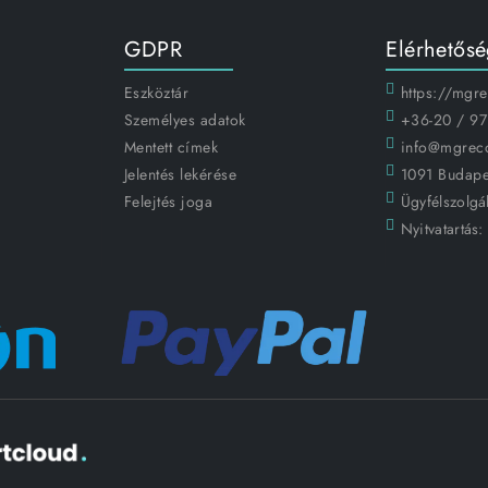
GDPR
Elérhetős
Eszköztár
https://mgr
Személyes adatok
+36-20 / 97
Mentett címek
info@mgrec
Jelentés lekérése
1091 Budapes
Felejtés joga
Ügyfélszolgál
Nyitvatartás: