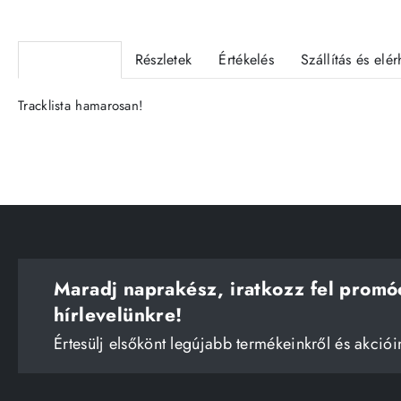
Termékleírás
Részletek
Értékelés
Szállítás és elé
Tracklista hamarosan!
Maradj naprakész, iratkozz fel promó
hírlevelünkre!
Értesülj elsőkönt legújabb termékeinkről és akciói