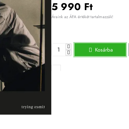
5 990 Ft
Áraink az ÁFA értékét tartalmazzák!
Kosárba