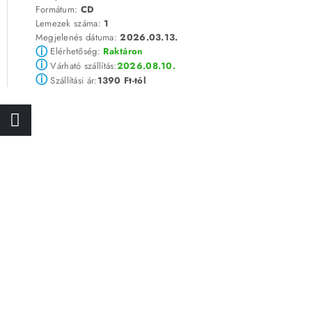
Formátum:
CD
Lemezek száma:
1
Megjelenés dátuma:
2026.03.13.
ⓘ
Elérhetőség:
Raktáron
ⓘ
2026.08.10.
Várható szállítás:
ⓘ
1390 Ft-tól
Szállítási ár: