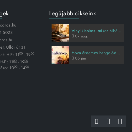
égek
Legújabb cikkeink
ecords.hu
Vinyl kisokos: mikor hibás a lemez, és hogyan vigyázz rá?
1-5023
07
aug.
ords.hu
t, Üllői út 31.
Hova érdemes hangolódni idén nyáron?
00
00
at:
H-P: 11
- 19
05
jún.
00
00
H-P: 11
- 19
00
00
Szo: 10
- 14