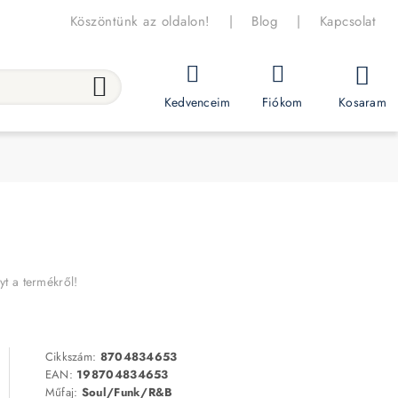
Köszöntünk az oldalon!
|
Blog
|
Kapcsolat
Kosaram
Kedvenceim
Fiókom
yt a termékről!
Cikkszám:
8704834653
EAN:
198704834653
Műfaj:
Soul/Funk/R&B