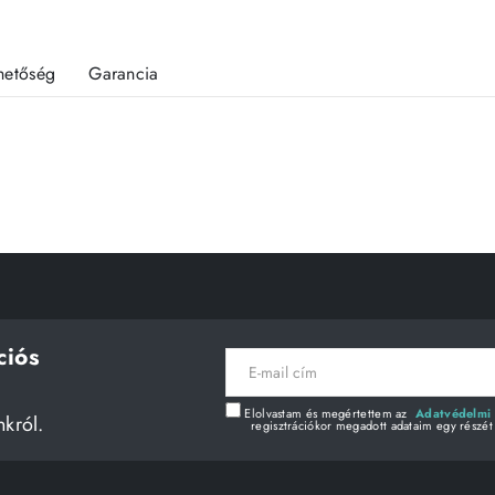
rhetőség
Garancia
ciós
E-
mail
cím
Elolvastam és megértettem az
Adatvédelmi 
nkról.
regisztrációkor megadott adataim egy részét