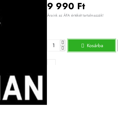
9 990 Ft
Áraink az ÁFA értékét tartalmazzák!
Kosárba