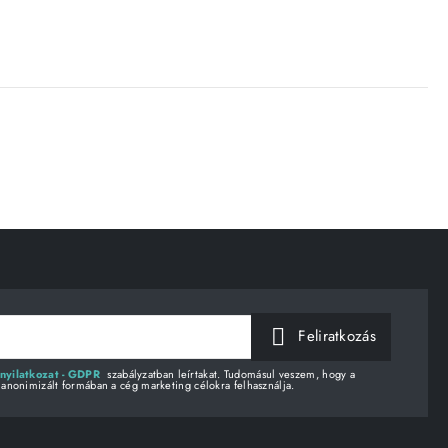
Feliratkozás
nyilatkozat - GDPR
szabályzatban leírtakat. Tudomásul veszem, hogy a
 anonimizált formában a cég marketing célokra felhasználja.