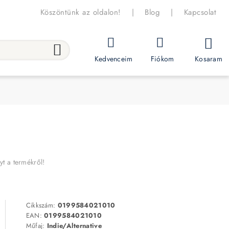
Köszöntünk az oldalon!
|
Blog
|
Kapcsolat
Kosaram
Kedvenceim
Fiókom
yt a termékről!
Cikkszám:
0199584021010
EAN:
0199584021010
Műfaj:
Indie/Alternative