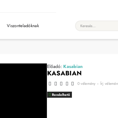
Viszonteladóknak
Keresés...
Előadó:
Kasabian
KASABIAN
0 vélemény
-
Írj vélemén
Rendelhető