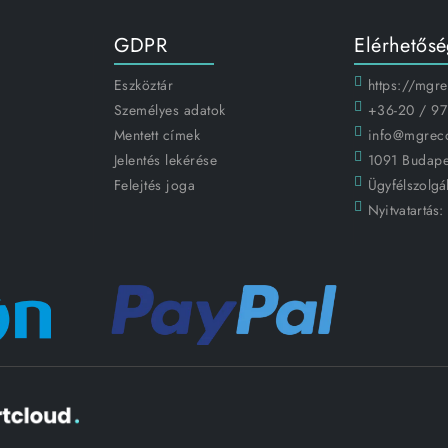
GDPR
Elérhetős
Eszköztár
https://mgr
Személyes adatok
+36-20 / 97
Mentett címek
info@mgrec
Jelentés lekérése
1091 Budapes
Felejtés joga
Ügyfélszolgál
Nyitvatartás: