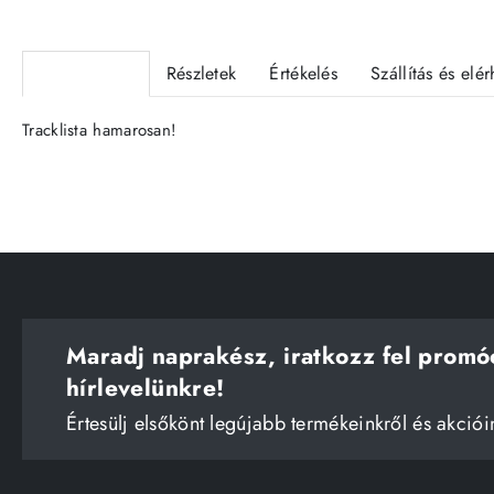
Termékleírás
Részletek
Értékelés
Szállítás és elé
Tracklista hamarosan!
Maradj naprakész, iratkozz fel promó
hírlevelünkre!
Értesülj elsőkönt legújabb termékeinkről és akciói