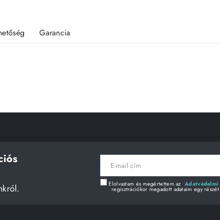
rhetőség
Garancia
ciós
E-
mail
cím
Elolvastam és megértettem az
Adatvédelmi 
nkról.
regisztrációkor megadott adataim egy részét