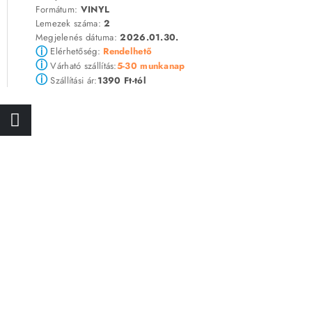
Formátum:
VINYL
Lemezek száma:
2
Megjelenés dátuma:
2026.01.30.
ⓘ
Elérhetőség:
Rendelhető
ⓘ
5-30 munkanap
Várható szállítás:
ⓘ
1390 Ft-tól
Szállítási ár: