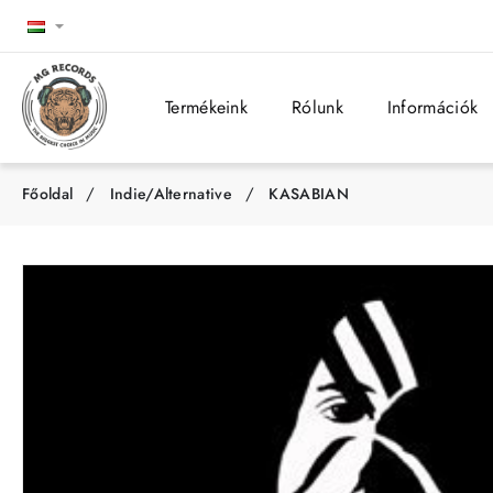
Termékeink
Rólunk
Információk
Indie/Alternative
KASABIAN
h
o
m
e