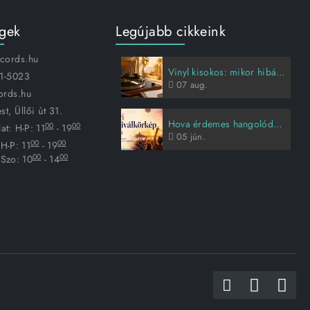
égek
Legújabb cikkeink
ecords.hu
Vinyl kisokos: mikor hibás a lemez, és hogyan vigyázz rá?
1-5023
07
aug.
ords.hu
t, Üllői út 31.
Hova érdemes hangolódni idén nyáron?
00
00
at:
H-P: 11
- 19
05
jún.
00
00
H-P: 11
- 19
00
00
Szo: 10
- 14