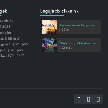
égek
Legújabb cikkeink
ecords.hu
Hova érdemes hangolódni idén nyáron?
1-5023
05
jún.
ords.hu
t, Üllői út 31.
Ötféle szín, több mint harmincöt évnyi Animal Cannibals-sztori
00
00
at:
H-P: 11
- 19
22
máj.
00
00
H-P: 11
- 19
00
00
Szo: 10
- 14