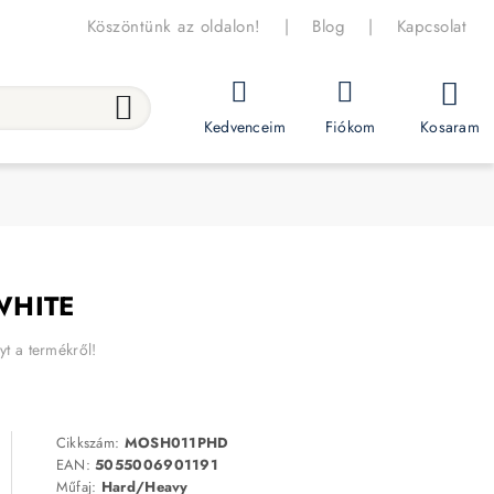
Köszöntünk az oldalon!
|
Blog
|
Kapcsolat
Kosaram
Kedvenceim
Fiókom
 WHITE
yt a termékről!
Cikkszám:
MOSH011PHD
EAN:
5055006901191
Műfaj:
Hard/Heavy