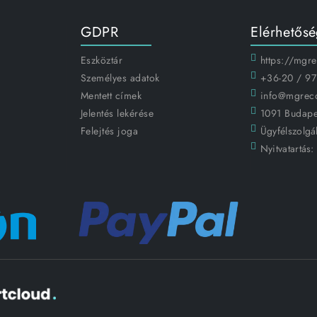
GDPR
Elérhetős
Eszköztár
https://mgr
Személyes adatok
+36-20 / 97
Mentett címek
info@mgrec
Jelentés lekérése
1091 Budapes
Felejtés joga
Ügyfélszolgál
Nyitvatartás: