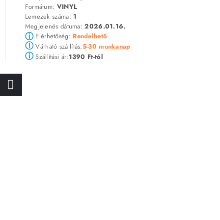
Formátum:
VINYL
Lemezek száma:
1
Megjelenés dátuma:
2026.01.16.
ⓘ
Elérhetőség:
Rendelhető
ⓘ
5-30 munkanap
Várható szállítás:
ⓘ
1390 Ft-tól
Szállítási ár: