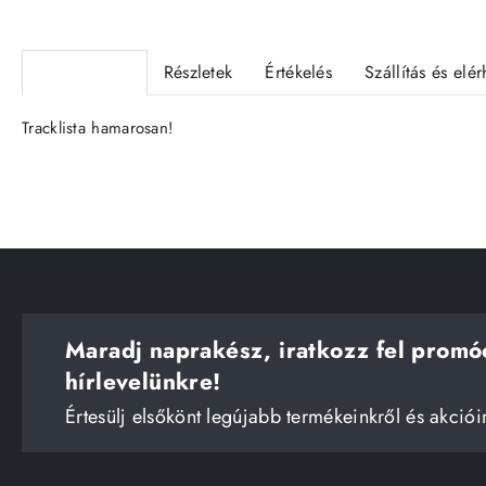
Termékleírás
Részletek
Értékelés
Szállítás és elé
Tracklista hamarosan!
Maradj naprakész, iratkozz fel promó
hírlevelünkre!
Értesülj elsőkönt legújabb termékeinkről és akciói