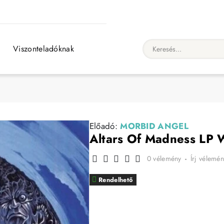
Viszonteladóknak
Keresés...
Előadó:
MORBID ANGEL
Altars Of Madness LP
0 vélemény
-
Írj vélemén
Rendelhető