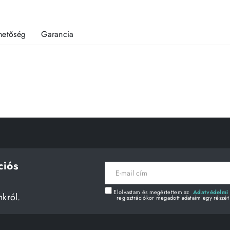
rhetőség
Garancia
ciós
E-
mail
cím
Elolvastam és megértettem az
Adatvédelmi 
nkról.
regisztrációkor megadott adataim egy részét