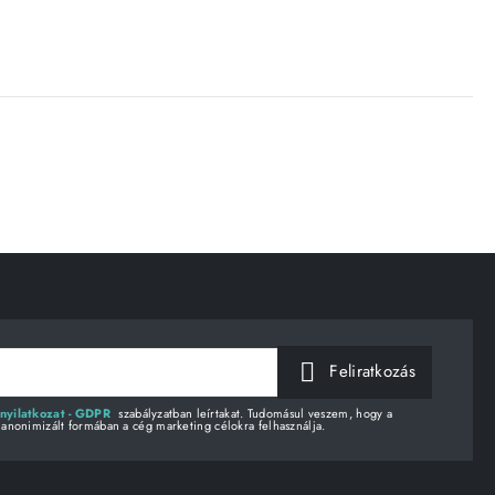
Feliratkozás
nyilatkozat - GDPR
szabályzatban leírtakat. Tudomásul veszem, hogy a
 anonimizált formában a cég marketing célokra felhasználja.