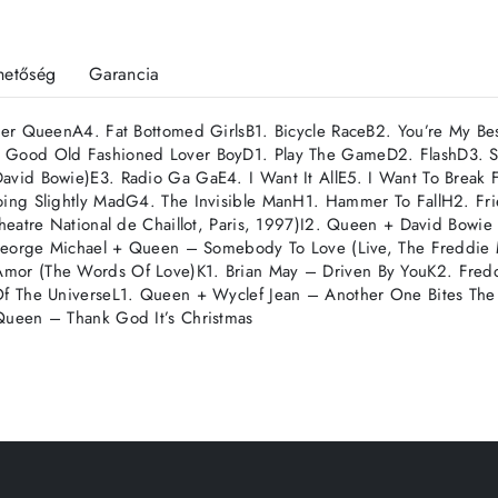
rhetőség
Garancia
er QueenA4. Fat Bottomed GirlsB1. Bicycle RaceB2. You’re My Be
 Good Old Fashioned Lover BoyD1. Play The GameD2. FlashD3. 
id Bowie)E3. Radio Ga GaE4. I Want It AllE5. I Want To Break F
oing Slightly MadG4. The Invisible ManH1. Hammer To FallH2. F
eatre National de Chaillot, Paris, 1997)I2. Queen + David Bowie
 George Michael + Queen – Somebody To Love (Live, The Freddie
mor (The Words Of Love)K1. Brian May – Driven By YouK2. Fred
Of The UniverseL1. Queen + Wyclef Jean – Another One Bites Th
ueen – Thank God It’s Christmas