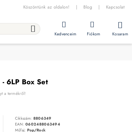
Köszöntünk az oldalon!
|
Blog
|
Kapcsolat
Kosaram
Kedvenceim
Fiókom
 - 6LP Box Set
yt a termékről!
Cikkszám:
8806349
EAN:
0602488063494
Műfaj:
Pop/Rock