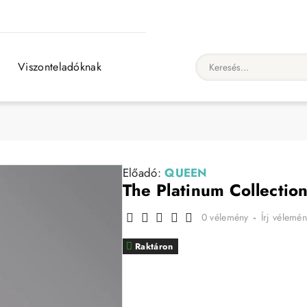
Viszonteladóknak
Keresés...
Előadó:
QUEEN
The Platinum Collection
0 vélemény
-
Írj vélemén
Raktáron