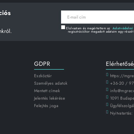
ciós
E-
mail
cím
Elolvastam és megértettem az
Adatvédelmi 
nkról.
regisztrációkor megadott adataim egy részét
GDPR
Elérhetős
Eszköztár
https://mgr
Személyes adatok
+36-20 / 97
Mentett címek
info@mgrec
Jelentés lekérése
1091 Budapes
Felejtés joga
Ügyfélszolgál
Nyitvatartás: