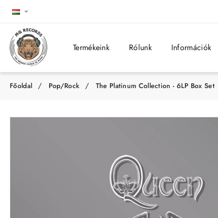
Termékeink
Rólunk
Információk
Pop/Rock
The Platinum Collection - 6LP Box Set
h
o
m
e