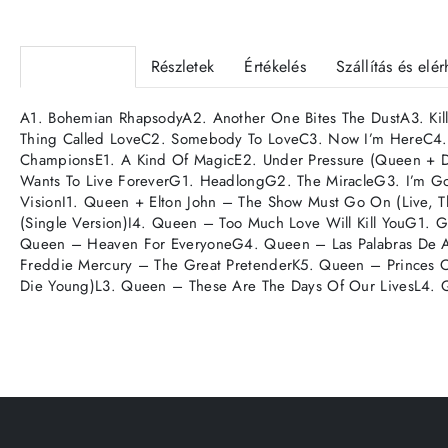
Termékleírás
Részletek
Értékelés
Szállítás és elé
A1. Bohemian RhapsodyA2. Another One Bites The DustA3. Kill
Thing Called LoveC2. Somebody To LoveC3. Now I’m HereC4.
ChampionsE1. A Kind Of MagicE2. Under Pressure (Queen + Dav
Wants To Live ForeverG1. HeadlongG2. The MiracleG3. I’m G
VisionI1. Queen + Elton John – The Show Must Go On (Live, Th
(Single Version)I4. Queen – Too Much Love Will Kill YouG1.
Queen – Heaven For EveryoneG4. Queen – Las Palabras De A
Freddie Mercury – The Great PretenderK5. Queen – Princes 
Die Young)L3. Queen – These Are The Days Of Our LivesL4. Q