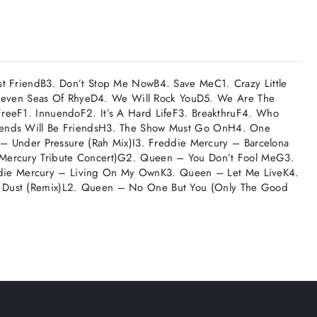
st FriendB3. Don’t Stop Me NowB4. Save MeC1. Crazy Little
Seven Seas Of RhyeD4. We Will Rock YouD5. We Are The
reeF1. InnuendoF2. It’s A Hard LifeF3. BreakthruF4. Who
riends Will Be FriendsH3. The Show Must Go OnH4. One
 – Under Pressure (Rah Mix)I3. Freddie Mercury – Barcelona
 Mercury Tribute Concert)G2. Queen – You Don’t Fool MeG3.
die Mercury – Living On My OwnK3. Queen – Let Me LiveK4.
e Dust (Remix)L2. Queen – No One But You (Only The Good