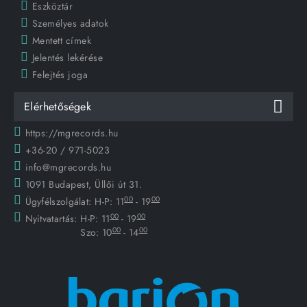
Eszköztár
Személyes adatok
Mentett címek
Jelentés lekérése
Felejtés joga
Elérhetőségek
https://mgrecords.hu
+36-20 / 971-5023
info@mgrecords.hu
1091 Budapest, Üllői út 31.
00
00
Ügyfélszolgálat:
H-P: 11
- 19
00
00
Nyitvatartás:
H-P: 11
- 19
00
00
Szo: 10
- 14