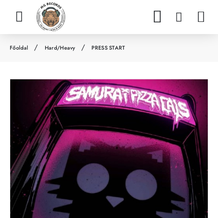
Hard/Heavy
PRESS START
h
o
m
e