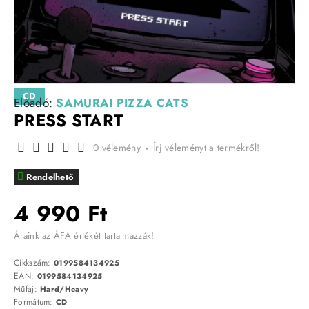
CD
Előadó:
SAMURAI PIZZA CATS
PRESS START
0 vélemény
-
Írj véleményt a termékről!
Rendelhető
4 990 Ft
Áraink az ÁFA értékét tartalmazzák!
Cikkszám:
0199584134925
EAN:
0199584134925
Műfaj:
Hard/Heavy
Formátum:
CD