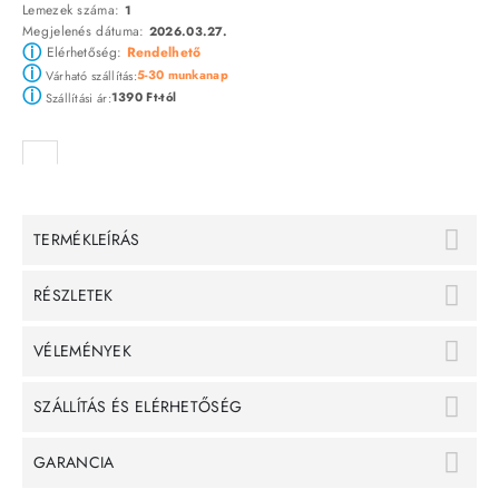
Lemezek száma:
1
Megjelenés dátuma:
2026.03.27.
ⓘ
Elérhetőség:
Rendelhető
ⓘ
5-30 munkanap
Várható szállítás:
ⓘ
1390 Ft-tól
Szállítási ár:
TERMÉKLEÍRÁS
RÉSZLETEK
VÉLEMÉNYEK
SZÁLLÍTÁS ÉS ELÉRHETŐSÉG
GARANCIA