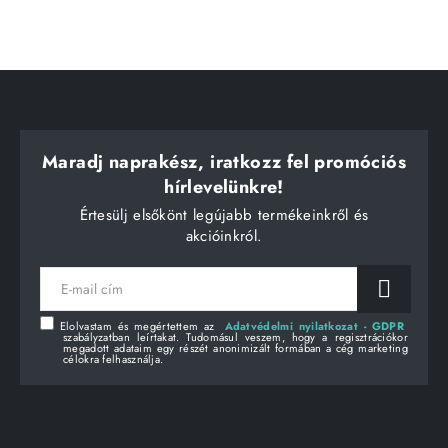
Maradj naprakész, iratkozz fel promóciós
hírlevelünkre!
Értesülj elsőkönt legújabb termékeinkről és
akcióinkról.
E-
mail
cím
Elolvastam és megértettem az
Adatvédelmi nyilatkozat - GDPR
szabályzatban leírtakat. Tudomásul veszem, hogy a regisztrációkor
megadott adataim egy részét anonimizált formában a cég marketing
célokra felhasználja.