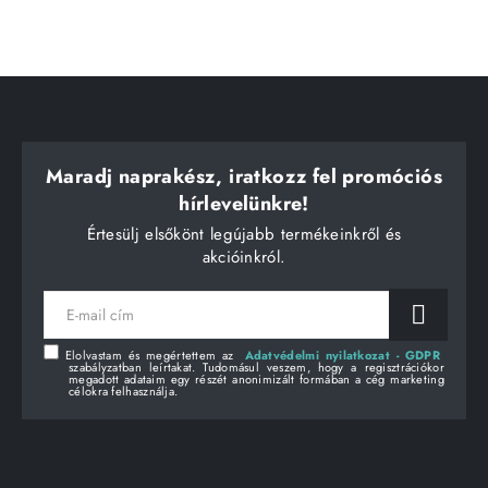
Maradj naprakész, iratkozz fel promóciós
hírlevelünkre!
Értesülj elsőkönt legújabb termékeinkről és
akcióinkról.
E-
mail
cím
Elolvastam és megértettem az
Adatvédelmi nyilatkozat - GDPR
szabályzatban leírtakat. Tudomásul veszem, hogy a regisztrációkor
megadott adataim egy részét anonimizált formában a cég marketing
célokra felhasználja.