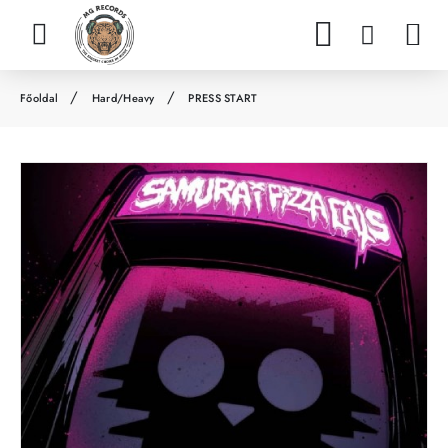
Hard/Heavy
PRESS START
h
o
m
e