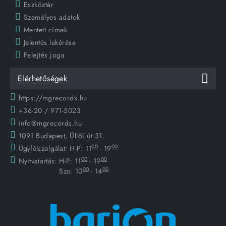
Eszköztár
Személyes adatok
Mentett címek
Jelentés lekérése
Felejtés joga
Elérhetőségek
https://mgrecords.hu
+36-20 / 971-5023
info@mgrecords.hu
1091 Budapest, Üllői út 31.
00
00
Ügyfélszolgálat:
H-P: 11
- 19
00
00
Nyitvatartás:
H-P: 11
- 19
00
00
Szo: 10
- 14