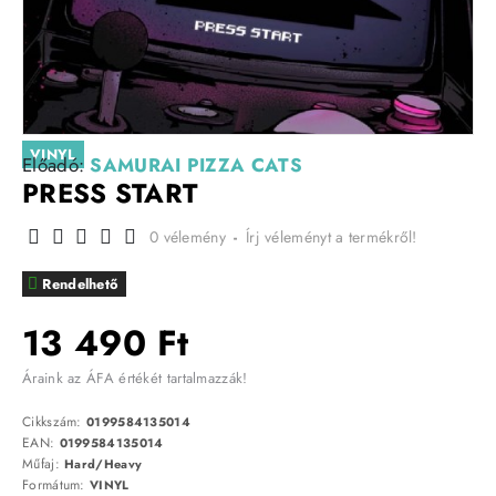
VINYL
Előadó:
SAMURAI PIZZA CATS
PRESS START
0 vélemény
-
Írj véleményt a termékről!
Rendelhető
13 490 Ft
Áraink az ÁFA értékét tartalmazzák!
Cikkszám:
0199584135014
EAN:
0199584135014
Műfaj:
Hard/Heavy
Formátum:
VINYL