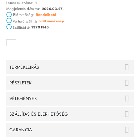
Lemezek száma:
1
Megjelenés dátuma:
2026.03.27.
ⓘ
Elérhetőség:
Rendelhető
ⓘ
5-30 munkanap
Várható szállítás:
ⓘ
1390 Ft-tól
Szállítási ár:
TERMÉKLEÍRÁS
RÉSZLETEK
VÉLEMÉNYEK
SZÁLLÍTÁS ÉS ELÉRHETŐSÉG
GARANCIA