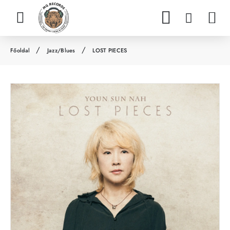
Jazz/Blues
LOST PIECES
h
o
m
e