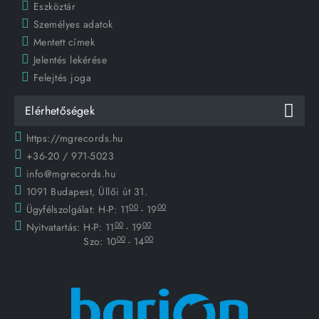
Eszköztár
Személyes adatok
Mentett címek
Jelentés lekérése
Felejtés joga
Elérhetőségek
https://mgrecords.hu
+36-20 / 971-5023
info@mgrecords.hu
1091 Budapest, Üllői út 31.
00
00
Ügyfélszolgálat:
H-P: 11
- 19
00
00
Nyitvatartás:
H-P: 11
- 19
00
00
Szo: 10
- 14