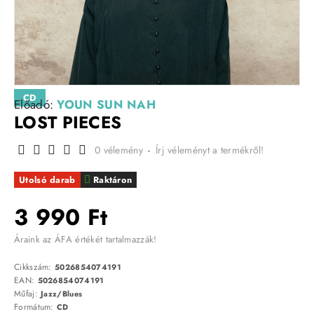
CD
Előadó:
YOUN SUN NAH
LOST PIECES
0 vélemény
-
Írj véleményt a termékről!
Utolsó darab
Raktáron
3 990 Ft
Áraink az ÁFA értékét tartalmazzák!
Cikkszám:
5026854074191
EAN:
5026854074191
Műfaj:
Jazz/Blues
Formátum:
CD