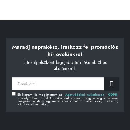
Maradj naprakész, iratkozz fel promóciós
hírlevelünkre!
Értesülj elsőkönt legújabb termékeinkről és
akcióinkról.
E-
mail
cím
Elolvastam és megértettem az
Adatvédelmi nyilatkozat - GDPR
szabályzatban leírtakat. Tudomásul veszem, hogy a regisztrációkor
megadott adataim egy részét anonimizált formában a cég marketing
célokra felhasználja.