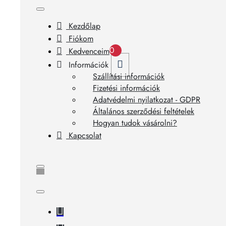
Kezdőlap
Fiókom
0
Kedvenceim
Információk
Szállítási információk
Fizetési információk
Adatvédelmi nyilatkozat - GDPR
Általános szerződési feltételek
Hogyan tudok vásárolni?
Kapcsolat