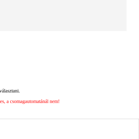
álasztani.
éges, a csomagautomatánál nem!