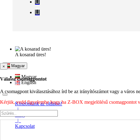
A kosarad üres!
Magyar
×
Magyar
Válassz csomagpontot
English
A csomagpont kiválasztásához írd be az irányítószámot vagy a város nev
Kérjük, vedd figyelembe hogy ha Z-BOX megjelölésű csomagpontot vála
Köszöntünk az oldalon!
|
Blog
|
Kapcsolat