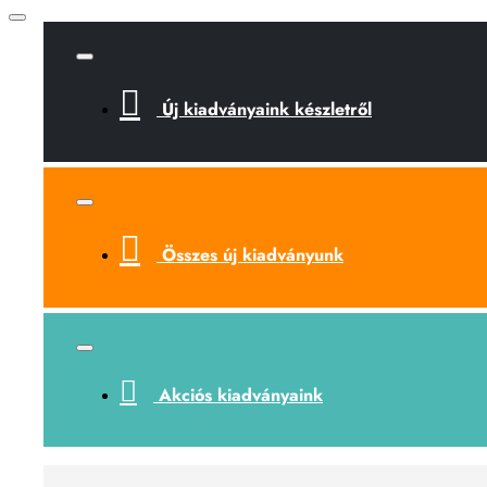
Új kiadványaink készletről
Összes új kiadványunk
Akciós kiadványaink