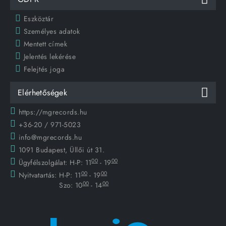
Eszköztár
Személyes adatok
Mentett címek
Jelentés lekérése
Felejtés joga
Elérhetőségek
https://mgrecords.hu
+36-20 / 971-5023
info@mgrecords.hu
1091 Budapest, Üllői út 31.
00
00
Ügyfélszolgálat:
H-P: 11
- 19
00
00
Nyitvatartás:
H-P: 11
- 19
00
00
Szo: 10
- 14