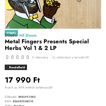
VINYL
Előadó:
Mf Doom
Metal Fingers Presents Special
Herbs Vol 1 & 2 LP
0 vélemény
-
Írj véleményt a termékről!
Rendelhető
17 990 Ft
Áraink az ÁFA értékét tartalmazzák!
Cikkszám:
RSELPC1382
EAN:
826257038210
Műfaj:
Hip-Hop