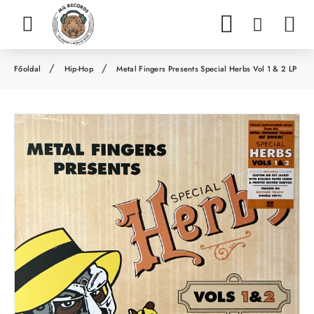
Hip-Hop
Metal Fingers Presents Special Herbs Vol 1 & 2 LP
h
o
m
e