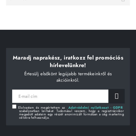
Maradj naprakész, iratkozz fel promóciós
hírlevelünkre!
Értesülj elsőkönt legújabb termékeinkről és
akcióinkról.
E-
mail
cím
Elolvastam és megértettem az
Adatvédelmi nyilatkozat - GDPR
szabályzatban leírtakat. Tudomásul veszem, hogy a regisztrációkor
megadott adataim egy részét anonimizált formában a cég marketing
célokra felhasználja.