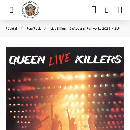
Pop/Rock
Live Killers - DeAgostini Partworks 2025 / 2LP
h
o
m
e