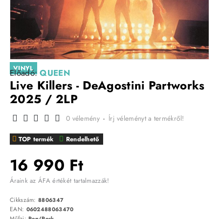
VINYL
Előadó:
QUEEN
Live Killers - DeAgostini Partworks
2025 / 2LP
0 vélemény
-
Írj véleményt a termékről!
TOP termék
Rendelhető
16 990 Ft
Áraink az ÁFA értékét tartalmazzák!
Cikkszám:
8806347
EAN:
0602488063470
Műfaj:
Pop/Rock