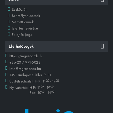
Eszköztár
Személyes adatok
Mentett címek
Jelentés lekérése
Felejtés joga
Elérhetőségek
https://mgrecords.hu
+36-20 / 971-5023
info@mgrecords.hu
1091 Budapest, Üllői út 31.
00
00
Ügyfélszolgálat:
H-P: 11
- 19
00
00
Nyitvatartás:
H-P: 11
- 19
00
00
Szo: 10
- 14