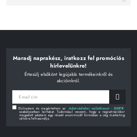
Maradj naprakész, iratkozz fel promóciós
hírlevelünkre!
Értesülj elsőkönt legújabb termékeinkről és
akcióinkról.
E-
mail
cím
Elolvastam és megértettem az
Adatvédelmi nyilatkozat - GDPR
szabályzatban leírtakat. Tudomásul veszem, hogy a regisztrációkor
megadott adataim egy részét anonimizált formában a cég marketing
célokra felhasználja.