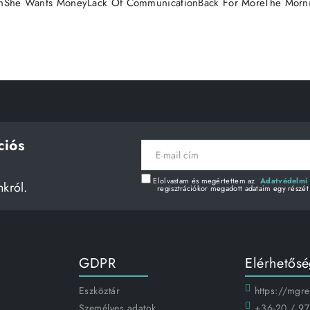
onShe Wants MoneyLack Of CommunicationBack For MoreThe Morni
ciós
E-
mail
cím
Elolvastam és megértettem az
Adatvédelmi 
nkról.
regisztrációkor megadott adataim egy részét
GDPR
Elérhetős
Eszköztár
https://mgr
Személyes adatok
+36-20 / 97