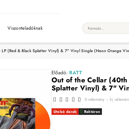
Viszonteladóknak
Keresés...
) LP (Red & Black Splatter Vinyl) & 7" Vinyl Single (Neon Orange Vin
Előadó:
RATT
Out of the Cellar (40t
Splatter Vinyl) & 7" V
0 vélemény
-
Írj vélemén
Utolsó darab
Raktáron