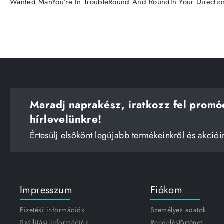
Wanted ManYou're In TroubleRound And RoundIn Your Directi
Maradj naprakész, iratkozz fel promó
hírlevelünkre!
Értesülj elsőkönt legújabb termékeinkről és akciói
Impresszum
Fiókom
Fizetési információk
Személyes adatok
Szállítási információk
Rendeléstörténet