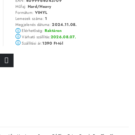
EAN:
4099964043709
Műfaj:
Hard/Heavy
Formátum:
VINYL
Lemezek száma:
1
Megjelenés dátuma:
2024.11.08.
ⓘ
Elérhetőség:
Raktáron
ⓘ
2026.08.07.
Várható szállítás:
ⓘ
1390 Ft-tól
Szállítási ár: