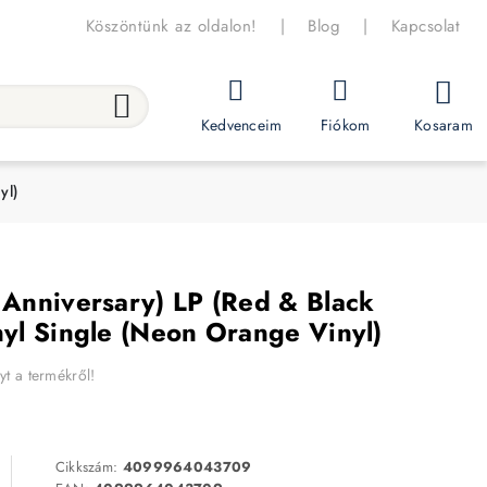
Köszöntünk az oldalon!
|
Blog
|
Kapcsolat
Kosaram
Kedvenceim
Fiókom
yl)
h Anniversary) LP (Red & Black
inyl Single (Neon Orange Vinyl)
yt a termékről!
Cikkszám:
4099964043709