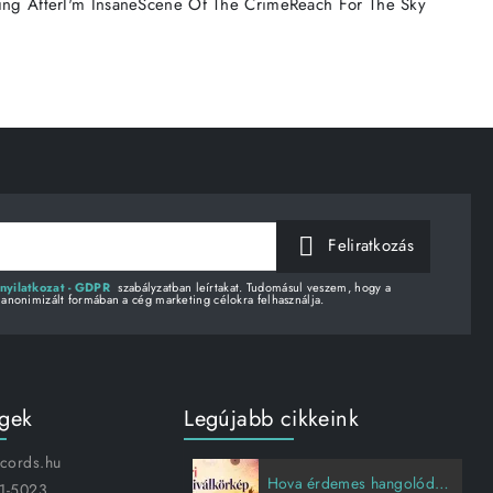
ng AfterI'm InsaneScene Of The CrimeReach For The Sky
Feliratkozás
nyilatkozat - GDPR
szabályzatban leírtakat. Tudomásul veszem, hogy a
 anonimizált formában a cég marketing célokra felhasználja.
égek
Legújabb cikkeink
ecords.hu
Hova érdemes hangolódni idén nyáron?
1-5023