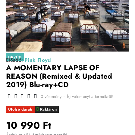
BR/CD
Előadó:
Pink Floyd
A MOMENTARY LAPSE OF
REASON (Remixed & Updated
2019) Blu-ray+CD
0 vélemény
-
Írj véleményt a termékről!
Utolsó darab
Raktáron
10 990 Ft
Áraink az ÁFA értékét tartalmazzák!