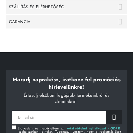
SZÁLLÍTÁS ÉS ELÉRHETŐSÉG
GARANCIA
Maradj naprakész, iratkozz fel promóciós
hírlevelünkre!
Értesülj elsőkönt legújabb termékeinkről és
akcióinkról.
E-
mail
cím
Elolvastam és megértettem az
Adatvédelmi nyilatkozat - GDPR
szabályzatban leírtakat. Tudomásul veszem, hogy a regisztrációkor