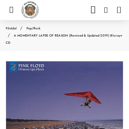
Pop/Rock
h
A MOMENTARY LAPSE OF REASON (Remixed & Updated 2019) Blu-ray+
o
CD
m
e