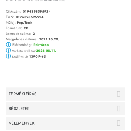
Cikkszám:
0194398595924
EAN:
0194398595924
Műfaj:
Pop/Rock
Formátum:
CD
Lemezek száma:
2
Megjelenés dátuma:
2021.10.29.
ⓘ
Elérhetőség:
Raktáron
ⓘ
2026.08.11.
Várható szállítás:
ⓘ
1390 Ft-tól
Szállítási ár:
TERMÉKLEÍRÁS
RÉSZLETEK
VÉLEMÉNYEK