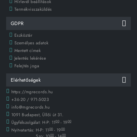
Hírlevél beállítások
Termékvisszaküldés
GDPR
Eszköztár
Személyes adatok
Mentett címek
Jelentés lekérése
Felejtés joga
Elérhetőségek
https://mgrecords.hu
+36-20 / 971-5023
info@mgrecords.hu
1091 Budapest, Üllői út 31.
00
00
Ügyfélszolgálat:
H-P: 11
- 19
00
00
Nyitvatartás:
H-P: 11
- 19
00
00
Szo: 10
- 14