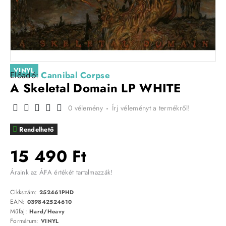
VINYL
Előadó:
Cannibal Corpse
A Skeletal Domain LP WHITE
0 vélemény
-
Írj véleményt a termékről!
Rendelhető
15 490 Ft
Áraink az ÁFA értékét tartalmazzák!
Cikkszám:
252461PHD
EAN:
039842524610
Műfaj:
Hard/Heavy
Formátum:
VINYL