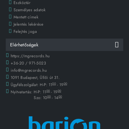
Eszköztár
Személyes adatok
Mentett címek
Jelentés lekérése
Felejtés joga
Elérhetőségek
https://mgrecords.hu
+36-20 / 971-5023
info@mgrecords.hu
1091 Budapest, Üllői út 31.
00
00
Ügyfélszolgálat:
H-P: 11
- 19
00
00
Nyitvatartás:
H-P: 11
- 19
00
00
Szo: 10
- 14