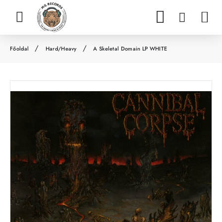
Hard/Heavy
A Skeletal Domain LP WHITE
h
o
m
e