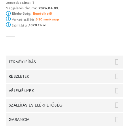
Lemezek száma:
1
Megjelenés dátuma:
2026.04.03.
ⓘ
Elérhetőség:
Rendelhető
ⓘ
5-30 munkanap
Várható szállítás:
ⓘ
1390 Ft-tól
Szállítási ár:
TERMÉKLEÍRÁS
RÉSZLETEK
VÉLEMÉNYEK
SZÁLLÍTÁS ÉS ELÉRHETŐSÉG
GARANCIA