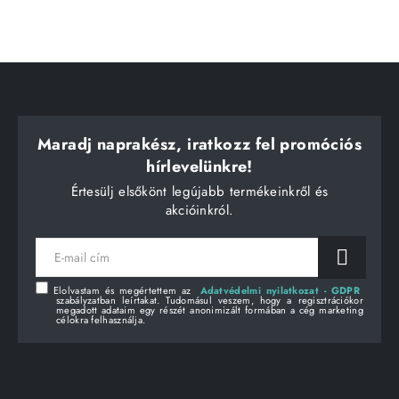
Maradj naprakész, iratkozz fel promóciós
hírlevelünkre!
Értesülj elsőkönt legújabb termékeinkről és
akcióinkról.
E-
mail
cím
Elolvastam és megértettem az
Adatvédelmi nyilatkozat - GDPR
szabályzatban leírtakat. Tudomásul veszem, hogy a regisztrációkor
megadott adataim egy részét anonimizált formában a cég marketing
célokra felhasználja.