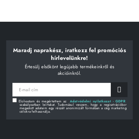
Maradj naprakész, iratkozz fel promóciós
hírlevelünkre!
Értesülj elsőkönt legújabb termékeinkről és
akcióinkról.
E-
mail
cím
Elolvastam és megértettem az
Adatvédelmi nyilatkozat - GDPR
szabályzatban leírtakat. Tudomásul veszem, hogy a regisztrációkor
megadott adataim egy részét anonimizált formában a cég marketing
célokra felhasználja.