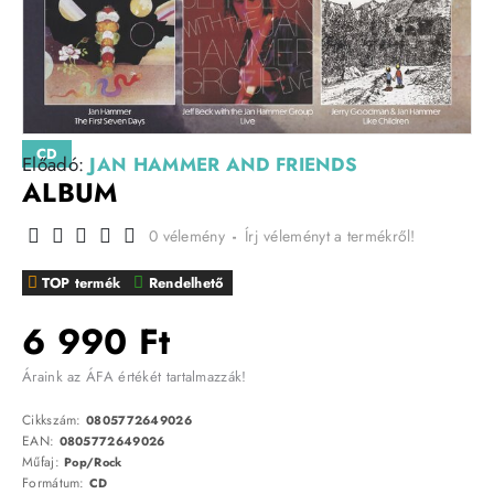
CD
Előadó:
JAN HAMMER AND FRIENDS
ALBUM
0 vélemény
-
Írj véleményt a termékről!
TOP termék
Rendelhető
6 990 Ft
Áraink az ÁFA értékét tartalmazzák!
Cikkszám:
0805772649026
EAN:
0805772649026
Műfaj:
Pop/Rock
Formátum:
CD