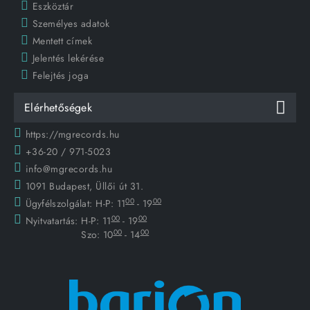
Eszköztár
Személyes adatok
Mentett címek
Jelentés lekérése
Felejtés joga
Elérhetőségek
https://mgrecords.hu
+36-20 / 971-5023
info@mgrecords.hu
1091 Budapest, Üllői út 31.
00
00
Ügyfélszolgálat:
H-P: 11
- 19
00
00
Nyitvatartás:
H-P: 11
- 19
00
00
Szo: 10
- 14