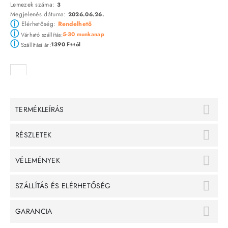
Lemezek száma:
3
Megjelenés dátuma:
2026.06.26.
ⓘ
Elérhetőség:
Rendelhető
ⓘ
5-30 munkanap
Várható szállítás:
ⓘ
1390 Ft-tól
Szállítási ár:
TERMÉKLEÍRÁS
RÉSZLETEK
VÉLEMÉNYEK
SZÁLLÍTÁS ÉS ELÉRHETŐSÉG
GARANCIA