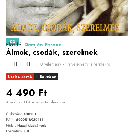
CD
Előadó:
Demjén Ferenc
Álmok, csodák, szerelmek
0 vélemény
-
Írj véleményt a termékről!
Utolsó darab
Raktáron
4 490 Ft
Áraink az ÁFA értékét tartalmazzák!
Cikkszám:
4382EX
EAN:
5999518930112
Műfaj:
Hazai kiadványok
Formátum:
CD