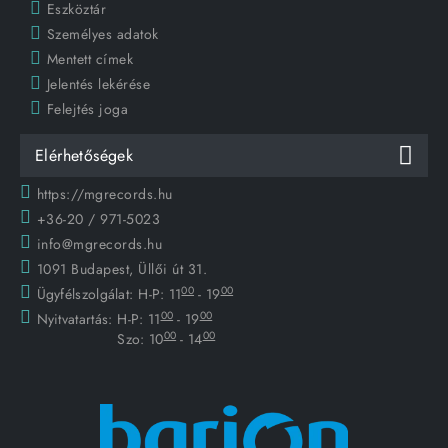
Eszköztár
Személyes adatok
Mentett címek
Jelentés lekérése
Felejtés joga
Elérhetőségek
https://mgrecords.hu
+36-20 / 971-5023
info@mgrecords.hu
1091 Budapest, Üllői út 31.
00
00
Ügyfélszolgálat:
H-P: 11
- 19
00
00
Nyitvatartás:
H-P: 11
- 19
00
00
Szo: 10
- 14