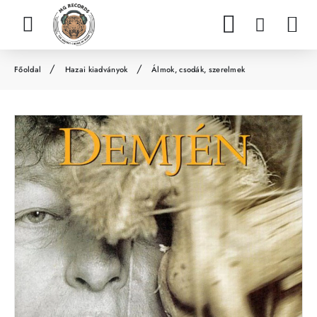
Hazai kiadványok
Álmok, csodák, szerelmek
h
o
m
e