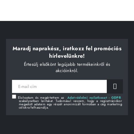
Maradj naprakész, iratkozz fel promóciós
hírlevelünkre!
Értesülj elsőkönt legújabb termékeinkről és
akcióinkról.
E-
mail
cím
Elolvastam és megértettem az
Adatvédelmi nyilatkozat - GDPR
szabályzatban leírtakat. Tudomásul veszem, hogy a regisztrációkor
megadott adataim egy részét anonimizált formában a cég marketing
célokra felhasználja.