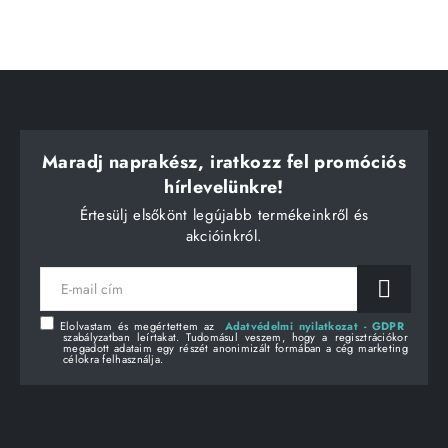
Maradj naprakész, iratkozz fel promóciós
hírlevelünkre!
Értesülj elsőkönt legújabb termékeinkről és
akcióinkról.
E-
mail
cím
Elolvastam és megértettem az
Adatvédelmi nyilatkozat - GDPR
szabályzatban leírtakat. Tudomásul veszem, hogy a regisztrációkor
megadott adataim egy részét anonimizált formában a cég marketing
célokra felhasználja.