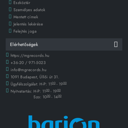
Eszköztár
Személyes adatok
Mentett címek
Jelentés lekérése
Felejtés joga
Elérhetőségek
https://mgrecords.hu
+36-20 / 971-5023
info@mgrecords.hu
1091 Budapest, Üllői út 31.
00
00
Ügyfélszolgálat:
H-P: 11
- 19
00
00
Nyitvatartás:
H-P: 11
- 19
00
00
Szo: 10
- 14