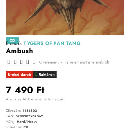
CD
Előadó:
TYGERS OF PAN TANG
Ambush
0 vélemény
-
Írj véleményt a termékről!
Utolsó darab
Raktáron
7 490 Ft
Áraink az ÁFA értékét tartalmazzák!
Cikkszám:
1186302
EAN:
5700907267562
Műfaj:
Hard/Heavy
Formátum:
CD