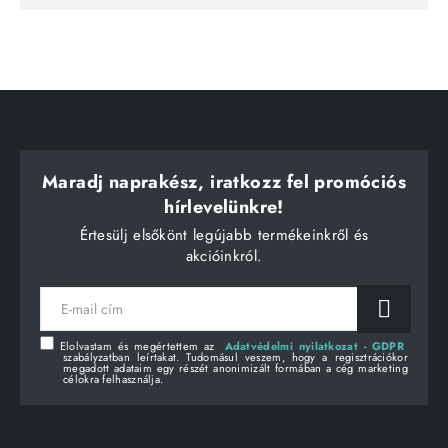
Maradj naprakész, iratkozz fel promóciós
hírlevelünkre!
Értesülj elsőkönt legújabb termékeinkről és
akcióinkról.
E-
mail
cím
Elolvastam és megértettem az
Adatvédelmi nyilatkozat - GDPR
szabályzatban leírtakat. Tudomásul veszem, hogy a regisztrációkor
megadott adataim egy részét anonimizált formában a cég marketing
célokra felhasználja.