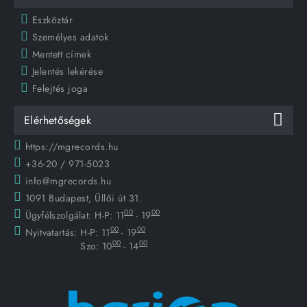
Eszköztár
Személyes adatok
Mentett címek
Jelentés lekérése
Felejtés joga
Elérhetőségek
https://mgrecords.hu
+36-20 / 971-5023
info@mgrecords.hu
1091 Budapest, Üllői út 31.
00
00
Ügyfélszolgálat:
H-P: 11
- 19
00
00
Nyitvatartás:
H-P: 11
- 19
00
00
Szo: 10
- 14