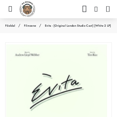
Filmzene
Evita - [Original London Studio Cast] [White 2 LP]
h
o
m
e