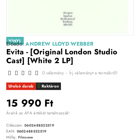
VINYL
Előadó:
ANDREW LLOYD WEBBER
Evita - [Original London Studio
Cast] [White 2 LP]
0 vélemény
-
Írj véleményt a termékről!
Utolsó darab
Raktáron
15 990 Ft
Áraink az ÁFA értékét tartalmazzák!
Cikkszám:
0602488522519
EAN:
0602488522519
Műfaj:
Filmzene