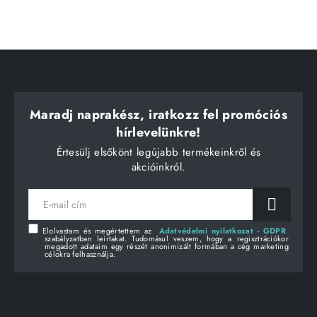
Maradj naprakész, iratkozz fel promóciós
hírlevelünkre!
Értesülj elsőkönt legújabb termékeinkről és
akcióinkról.
E-
mail
cím
Elolvastam és megértettem az
Adatvédelmi nyilatkozat - GDPR
szabályzatban leírtakat. Tudomásul veszem, hogy a regisztrációkor
megadott adataim egy részét anonimizált formában a cég marketing
célokra felhasználja.