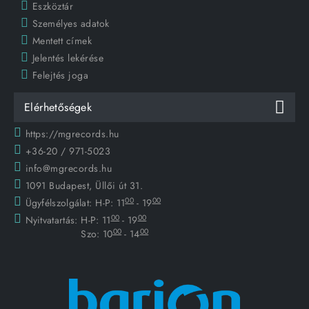
Eszköztár
Személyes adatok
Mentett címek
Jelentés lekérése
Felejtés joga
Elérhetőségek
https://mgrecords.hu
+36-20 / 971-5023
info@mgrecords.hu
1091 Budapest, Üllői út 31.
00
00
Ügyfélszolgálat:
H-P: 11
- 19
00
00
Nyitvatartás:
H-P: 11
- 19
00
00
Szo: 10
- 14