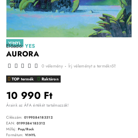
VINYL
Előadó:
YES
AURORA
0 vélemény
-
Írj véleményt a termékről!
TOP termék
Raktáron
10 990 Ft
Áraink az ÁFA értékét tartalmazzák!
Cikkszám:
0199584183312
EAN:
0199584183312
Műfaj:
Pop/Rock
Formátum:
VINYL