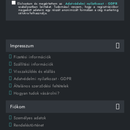
Elolvastam és megértettem az
Adatvédelmi nyilatkozat - GDPR
szabályzatban leírtakat. Tudomásul veszem, hogy a regisztrációkor
megadott adataim egy részét anonimizált formában a cég marketing
célokra felhasználja.
Impresszum
Fizetési információk
Szállítási információk
Visszaküldés és elállás
Adatvédelmi nyilatkozat - GDPR
Általános szerződési feltételek
Hogyan tudok vásárolni?
Fiókom
Személyes adatok
Rendeléstörténet