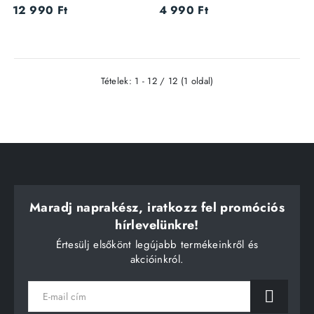
12 990 Ft
4 990 Ft
Tételek: 1 - 12 / 12 (1 oldal)
Maradj naprakész, iratkozz fel promóciós
hírlevelünkre!
Értesülj elsőkönt legújabb termékeinkről és
akcióinkról.
E-
mail
cím