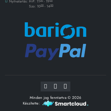
00
00
Nyitvatartás:
H-P: 11
- 19
00
00
Szo: 10
- 14
Minden jog fenntartva © 2026
Készítette: