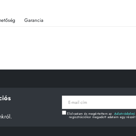
rhetőség
Garancia
ciós
E-
mail
cím
Elolvastam és megértettem az
Adatvédelmi 
nkról.
regisztrációkor megadott adataim egy részét