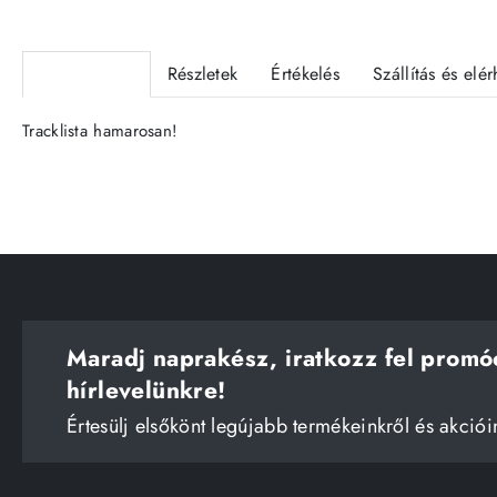
Termékleírás
Részletek
Értékelés
Szállítás és elé
Tracklista hamarosan!
Maradj naprakész, iratkozz fel promó
hírlevelünkre!
Értesülj elsőkönt legújabb termékeinkről és akciói