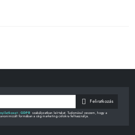
Feliratkozás
nyilatkozat - GDPR
szabályzatban leírtakat. Tudomásul veszem, hogy a
 anonimizált formában a cég marketing célokra felhasználja.