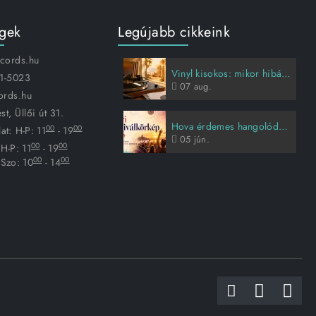
égek
Legújabb cikkeink
ecords.hu
Vinyl kisokos: mikor hibás a lemez, és hogyan vigyázz rá?
1-5023
07
aug.
ords.hu
t, Üllői út 31.
Hova érdemes hangolódni idén nyáron?
00
00
at:
H-P: 11
- 19
05
jún.
00
00
H-P: 11
- 19
00
00
Szo: 10
- 14