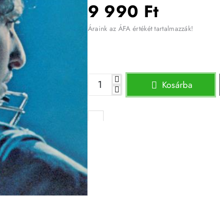
9 990 Ft
Áraink az ÁFA értékét tartalmazzák!
Kosárba