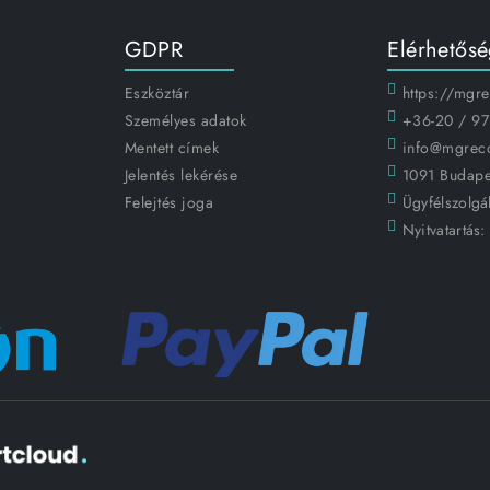
GDPR
Elérhetős
Eszköztár
https://mgr
Személyes adatok
+36-20 / 97
Mentett címek
info@mgrec
Jelentés lekérése
1091 Budapes
Felejtés joga
Ügyfélszolgál
Nyitvatartás: