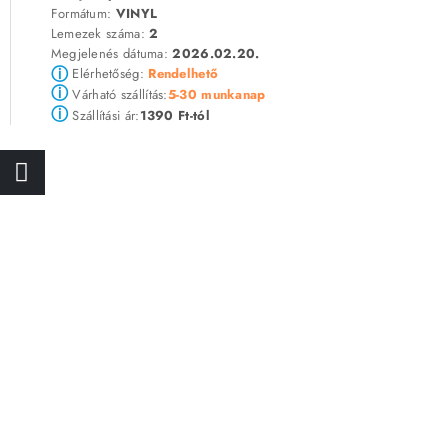
Formátum:
VINYL
Lemezek száma:
2
Megjelenés dátuma:
2026.02.20.
ⓘ
Elérhetőség:
Rendelhető
ⓘ
5-30 munkanap
Várható szállítás:
ⓘ
1390 Ft-tól
Szállítási ár: