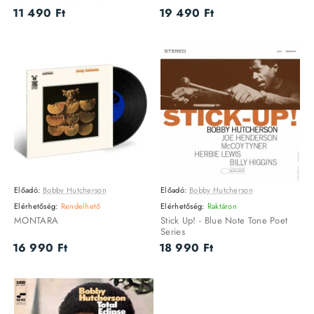
11 490 Ft
19 490 Ft
Előadó:
Bobby Hutcherson
Előadó:
Bobby Hutcherson
VINYL
VINYL
Utolsó darab
Elérhetőség:
Rendelhető
Elérhetőség:
Raktáron
MONTARA
Stick Up! - Blue Note Tone Poet
Series
16 990 Ft
18 990 Ft