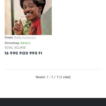
Előadó:
Bobby Hutcherson
VINYL
-19%
Elérhetőség:
Raktáron
Utolsó darab
TOTAL ECLIPSE
16 990 Ft
20 990 Ft
Tételek: 1 - 7 / 7 (1 oldal)