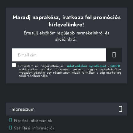
Maradj naprakész, iratkozz fel promóciós
hírlevelünkre!
Értesülj elsőkönt legújabb termékeinkről és
akcióinkról.
E-
mail
cím
Elolvastam és megértettem az
Adatvédelmi nyilatkozat - GDPR
szabályzatban leírtakat. Tudomásul veszem, hogy a regisztrációkor
megadott adataim egy részét anonimizált formában a cég marketing
célokra felhasználja.
Impresszum
Fizetési információk
Szállítási információk