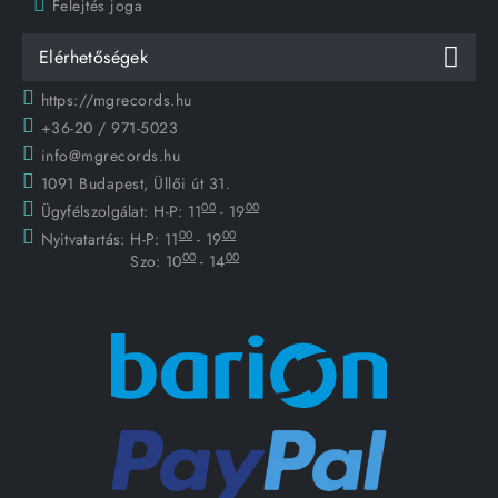
Felejtés joga
Elérhetőségek
https://mgrecords.hu
+36-20 / 971-5023
info@mgrecords.hu
1091 Budapest, Üllői út 31.
00
00
Ügyfélszolgálat:
H-P: 11
- 19
00
00
Nyitvatartás:
H-P: 11
- 19
00
00
Szo: 10
- 14