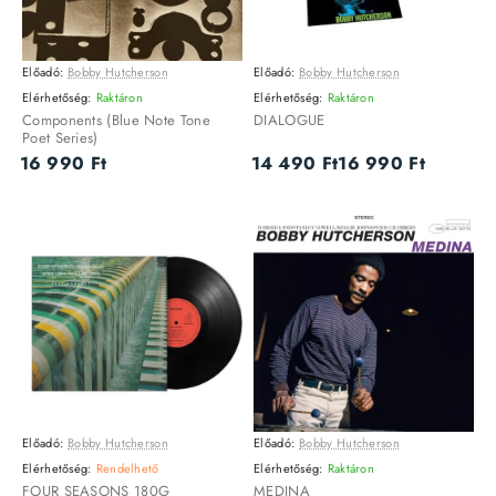
Előadó:
Bobby Hutcherson
Előadó:
Bobby Hutcherson
VINYL
VINYL
-15%
Utolsó darab
Elérhetőség:
Raktáron
Elérhetőség:
Raktáron
Utolsó darab
Components (Blue Note Tone
DIALOGUE
Poet Series)
16 990 Ft
14 490 Ft
16 990 Ft
Előadó:
Bobby Hutcherson
Előadó:
Bobby Hutcherson
VINYL
VINYL
Utolsó darab
Elérhetőség:
Rendelhető
Elérhetőség:
Raktáron
FOUR SEASONS 180G
MEDINA