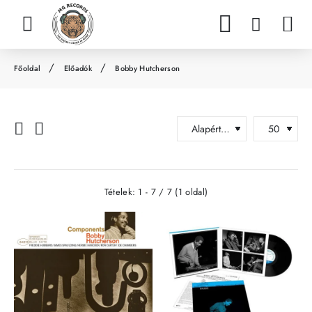
Előadók
Bobby Hutcherson
h
o
m
e
Tételek: 1 - 7 / 7 (1 oldal)