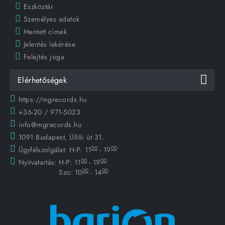
Eszköztár
Személyes adatok
Mentett címek
Jelentés lekérése
Felejtés joga
Elérhetőségek
https://mgrecords.hu
+36-20 / 971-5023
info@mgrecords.hu
1091 Budapest, Üllői út 31.
00
00
Ügyfélszolgálat:
H-P: 11
- 19
00
00
Nyitvatartás:
H-P: 11
- 19
00
00
Szo: 10
- 14