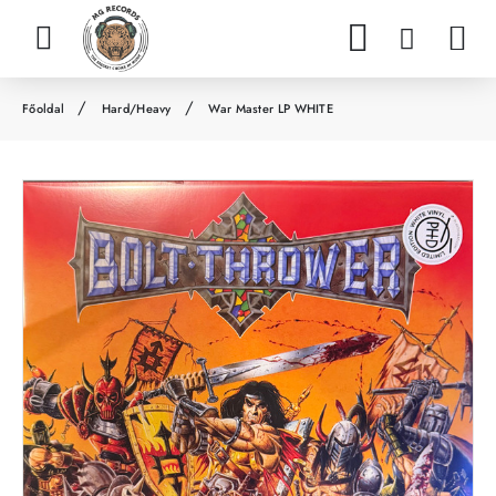
Hard/Heavy
War Master LP WHITE
h
o
m
e