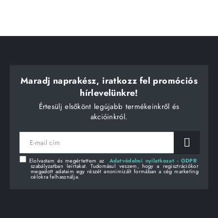
Maradj naprakész, iratkozz fel promóciós
hírlevelünkre!
Értesülj elsőkönt legújabb termékeinkről és
akcióinkról.
E-
mail
cím
Elolvastam és megértettem az
Adatvédelmi nyilatkozat - GDPR
szabályzatban leírtakat. Tudomásul veszem, hogy a regisztrációkor
megadott adataim egy részét anonimizált formában a cég marketing
célokra felhasználja.