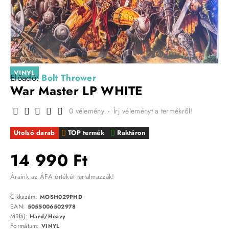
VINYL
Előadó:
Bolt Thrower
War Master LP WHITE
0 vélemény
-
Írj véleményt a termékről!
Utolsó darab
TOP termék
Raktáron
14 990 Ft
Áraink az ÁFA értékét tartalmazzák!
Cikkszám:
MOSH029PHD
EAN:
5055006502978
Műfaj:
Hard/Heavy
Formátum:
VINYL