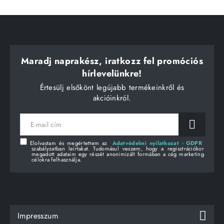
Maradj naprakész, iratkozz fel promóciós
hírlevelünkre!
Értesülj elsőkönt legújabb termékeinkről és
akcióinkról.
E-
mail
cím
Elolvastam és megértettem az
Adatvédelmi nyilatkozat - GDPR
szabályzatban leírtakat. Tudomásul veszem, hogy a regisztrációkor
megadott adataim egy részét anonimizált formában a cég marketing
célokra felhasználja.
Impresszum