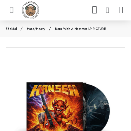
Hard/Heavy
Born With A Hammer LP PICTURE
h
o
m
e