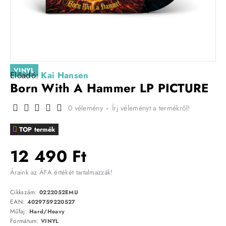
VINYL
Előadó:
Kai Hansen
Born With A Hammer LP PICTURE
0 vélemény
-
Írj véleményt a termékről!
TOP termék
12 490 Ft
Áraink az ÁFA értékét tartalmazzák!
Cikkszám:
0222052EMU
EAN:
4029759220527
Műfaj:
Hard/Heavy
Formátum:
VINYL