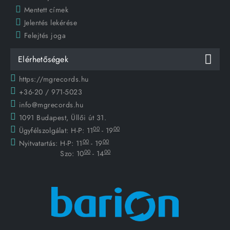
Mentett címek
Jelentés lekérése
Felejtés joga
Elérhetőségek
https://mgrecords.hu
+36-20 / 971-5023
info@mgrecords.hu
1091 Budapest, Üllői út 31.
00
00
Ügyfélszolgálat:
H-P: 11
- 19
00
00
Nyitvatartás:
H-P: 11
- 19
00
00
Szo: 10
- 14