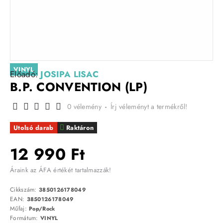
VINYL
Előadó:
JOSIPA LISAC
B.P. CONVENTION (LP)
0 vélemény
-
Írj véleményt a termékről!
Utolsó darab
Raktáron
12 990 Ft
Áraink az ÁFA értékét tartalmazzák!
Cikkszám:
3850126178049
EAN:
3850126178049
Műfaj:
Pop/Rock
Formátum:
VINYL