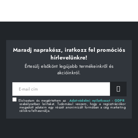
Maradj naprakész, iratkozz fel promóciós
hírlevelünkre!
Értesülj elsőkönt legújabb termékeinkről és
akcióinkról.
E-
mail
cím
Elolvastam és megértettem az
Adatvédelmi nyilatkozat - GDPR
szabályzatban leírtakat. Tudomásul veszem, hogy a regisztrációkor
megadott adataim egy részét anonimizált formában a cég marketing
célokra felhasználja.