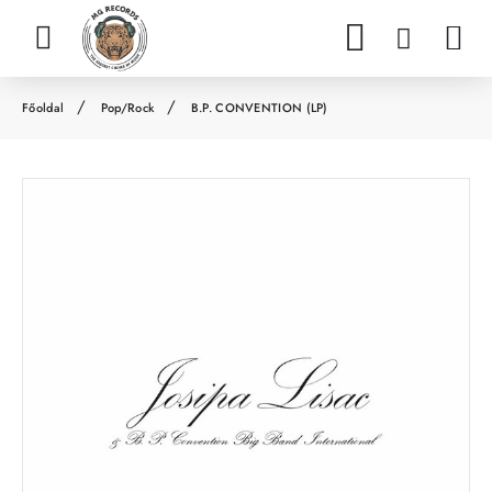
Pop/Rock
B.P. CONVENTION (LP)
h
o
m
e