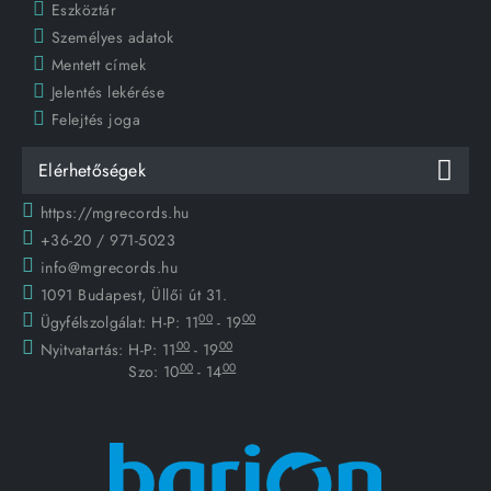
Eszköztár
Személyes adatok
Mentett címek
Jelentés lekérése
Felejtés joga
Elérhetőségek
https://mgrecords.hu
+36-20 / 971-5023
info@mgrecords.hu
1091 Budapest, Üllői út 31.
00
00
Ügyfélszolgálat:
H-P: 11
- 19
00
00
Nyitvatartás:
H-P: 11
- 19
00
00
Szo: 10
- 14