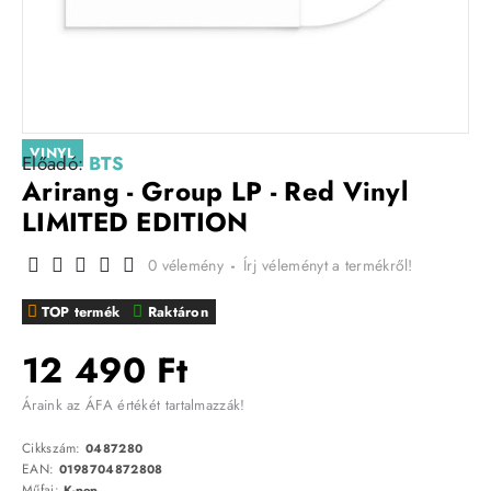
VINYL
Előadó:
BTS
Arirang - Group LP - Red Vinyl
LIMITED EDITION
0 vélemény
-
Írj véleményt a termékről!
TOP termék
Raktáron
12 490 Ft
Áraink az ÁFA értékét tartalmazzák!
Cikkszám:
0487280
EAN:
0198704872808
Műfaj:
K-pop