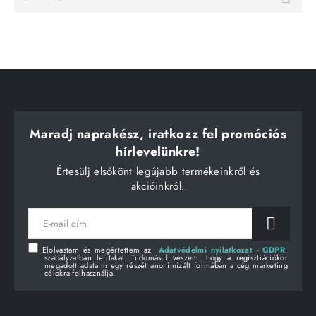
Maradj naprakész, iratkozz fel promóciós
hírlevelünkre!
Értesülj elsőkönt legújabb termékeinkről és
akcióinkról.
E-
mail
cím
Elolvastam és megértettem az
Adatvédelmi nyilatkozat - GDPR
szabályzatban leírtakat. Tudomásul veszem, hogy a regisztrációkor
megadott adataim egy részét anonimizált formában a cég marketing
célokra felhasználja.