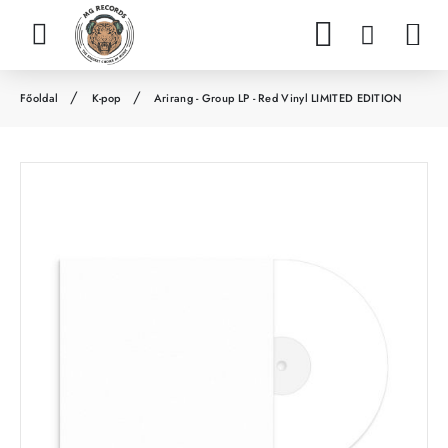
K-pop
Arirang - Group LP - Red Vinyl LIMITED EDITION
h
o
m
e