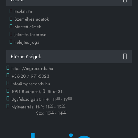
Eszköztár
Személyes adatok
Mentett címek
Jelentés lekérése
Felejtés joga
Elérhetőségek
https://mgrecords.hu
+36-20 / 971-5023
info@mgrecords.hu
1091 Budapest, Üllői út 31.
00
00
Ügyfélszolgálat:
H-P: 11
- 19
00
00
Nyitvatartás:
H-P: 11
- 19
00
00
Szo: 10
- 14