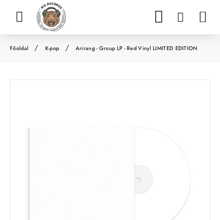
K-pop
Arirang - Group LP - Red Vinyl LIMITED EDITION
h
o
m
e