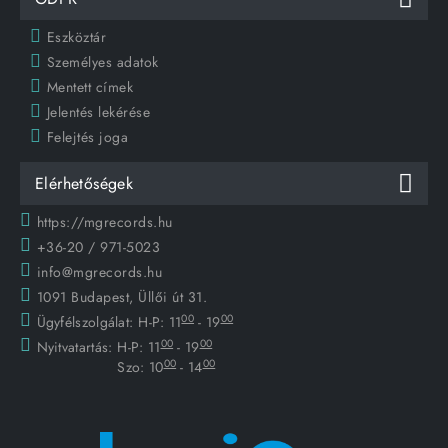
Eszköztár
Személyes adatok
Mentett címek
Jelentés lekérése
Felejtés joga
Elérhetőségek
https://mgrecords.hu
+36-20 / 971-5023
info@mgrecords.hu
1091 Budapest, Üllői út 31.
00
00
Ügyfélszolgálat:
H-P: 11
- 19
00
00
Nyitvatartás:
H-P: 11
- 19
00
00
Szo: 10
- 14