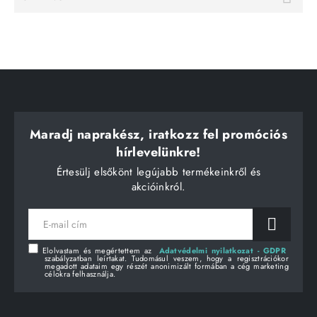
Maradj naprakész, iratkozz fel promóciós
hírlevelünkre!
Értesülj elsőkönt legújabb termékeinkről és
akcióinkról.
E-
mail
cím
Elolvastam és megértettem az
Adatvédelmi nyilatkozat - GDPR
szabályzatban leírtakat. Tudomásul veszem, hogy a regisztrációkor
megadott adataim egy részét anonimizált formában a cég marketing
célokra felhasználja.