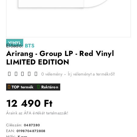
VINYL
Előadó:
BTS
Arirang - Group LP - Red Vinyl
LIMITED EDITION
0 vélemény
-
Írj véleményt a termékről!
TOP termék
Raktáron
12 490 Ft
Áraink az ÁFA értékét tartalmazzák!
Cikkszám:
0487280
EAN:
0198704872808
Műfaj:
K-pop