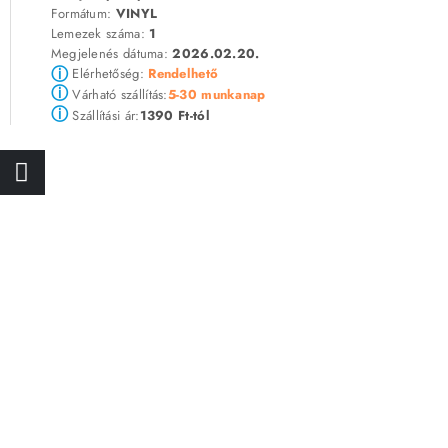
Formátum:
VINYL
Lemezek száma:
1
Megjelenés dátuma:
2026.02.20.
ⓘ
Elérhetőség:
Rendelhető
ⓘ
5-30 munkanap
Várható szállítás:
ⓘ
1390 Ft-tól
Szállítási ár: