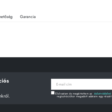
rhetőség
Garancia
ciós
E-
mail
cím
Elolvastam és megértettem az
Adatvédelmi 
nkról.
regisztrációkor megadott adataim egy részét