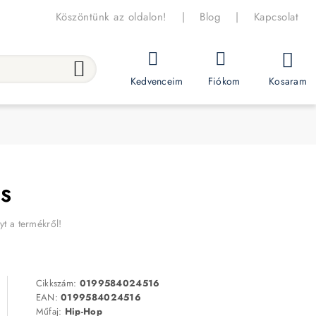
Köszöntünk az oldalon!
|
Blog
|
Kapcsolat
Kosaram
Kedvenceim
Fiókom
PS
yt a termékről!
Cikkszám:
0199584024516
EAN:
0199584024516
Műfaj:
Hip-Hop