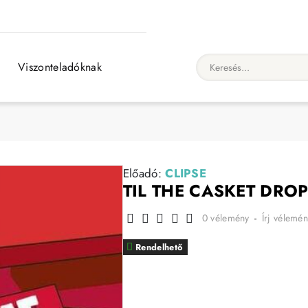
Viszonteladóknak
Keresés...
Előadó:
CLIPSE
TIL THE CASKET DRO
0 vélemény
-
Írj vélemén
Rendelhető