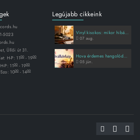
égek
Legújabb cikkeink
ecords.hu
Vinyl kisokos: mikor hibás a lemez, és hogyan vigyázz rá?
1-5023
07
aug.
ords.hu
t, Üllői út 31.
Hova érdemes hangolódni idén nyáron?
00
00
at:
H-P: 11
- 19
05
jún.
00
00
H-P: 11
- 19
00
00
Szo: 10
- 14