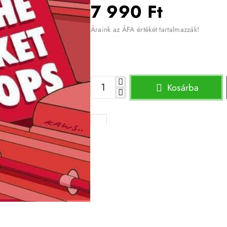
7 990 Ft
Áraink az ÁFA értékét tartalmazzák!
Kosárba