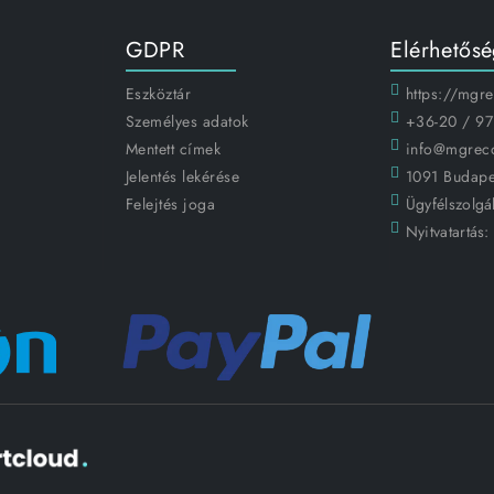
GDPR
Elérhetős
Eszköztár
https://mgr
Személyes adatok
+36-20 / 97
Mentett címek
info@mgrec
Jelentés lekérése
1091 Budapes
Felejtés joga
Ügyfélszolgál
Nyitvatartás: