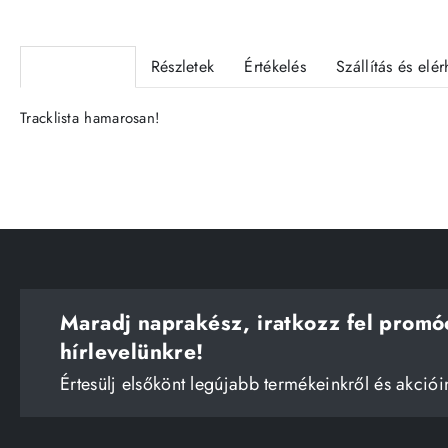
Termékleírás
Részletek
Értékelés
Szállítás és elé
Tracklista hamarosan!
Maradj naprakész, iratkozz fel promó
hírlevelünkre!
Értesülj elsőkönt legújabb termékeinkről és akciói