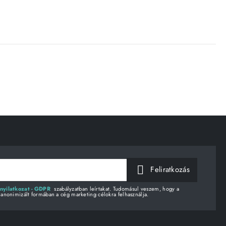
Feliratkozás
nyilatkozat - GDPR
szabályzatban leírtakat. Tudomásul veszem, hogy a
 anonimizált formában a cég marketing célokra felhasználja.