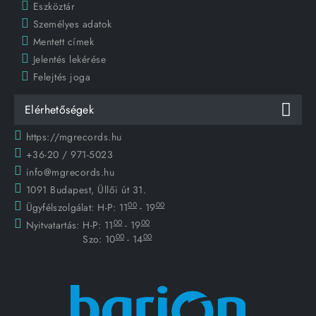
Eszköztár
Személyes adatok
Mentett címek
Jelentés lekérése
Felejtés joga
Elérhetőségek
https://mgrecords.hu
+36-20 / 971-5023
info@mgrecords.hu
1091 Budapest, Üllői út 31.
00
00
Ügyfélszolgálat:
H-P: 11
- 19
00
00
Nyitvatartás:
H-P: 11
- 19
00
00
Szo: 10
- 14