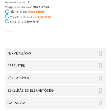
Lemezek száma:
2
Megjelenés dátuma:
2026.07.24.
ⓘ
Elérhetőség:
Rendelhető
ⓘ
5-30 munkanap
Várható szállítás:
ⓘ
1390 Ft-tól
Szállítási ár:
TERMÉKLEÍRÁS
RÉSZLETEK
VÉLEMÉNYEK
SZÁLLÍTÁS ÉS ELÉRHETŐSÉG
GARANCIA