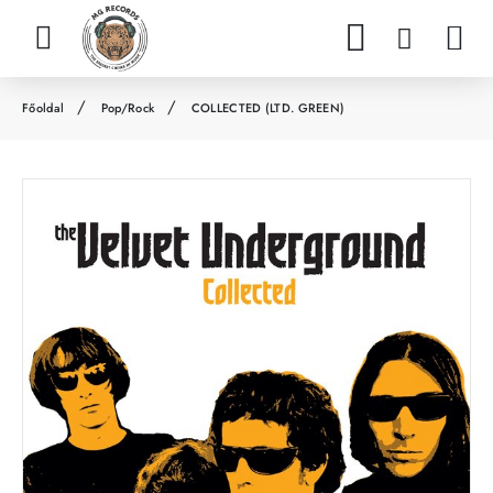
Pop/Rock
COLLECTED (LTD. GREEN)
h
o
m
e