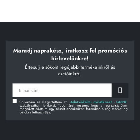
Maradj naprakész, iratkozz fel promóciós
hírlevelünkre!
Értesülj elsőkönt legújabb termékeinkről és
akcióinkról.
E-
mail
cím
Elolvastam és megértettem az
Adatvédelmi nyilatkozat - GDPR
szabályzatban leírtakat. Tudomásul veszem, hogy a regisztrációkor
megadott adataim egy részét anonimizált formában a cég marketing
célokra felhasználja.