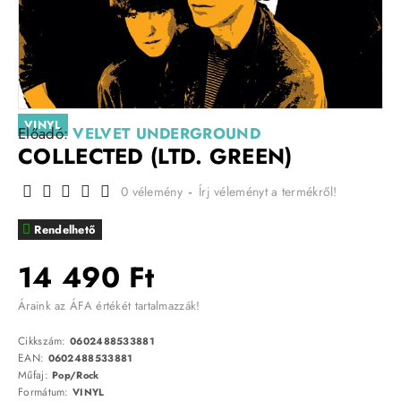
VINYL
Előadó:
VELVET UNDERGROUND
COLLECTED (LTD. GREEN)
0 vélemény
-
Írj véleményt a termékről!
Rendelhető
14 490 Ft
Áraink az ÁFA értékét tartalmazzák!
Cikkszám:
0602488533881
EAN:
0602488533881
Műfaj:
Pop/Rock
Formátum:
VINYL