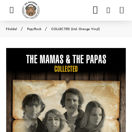
Pop/Rock
COLLECTED (Ltd. Orange Vinyl)
h
o
m
e