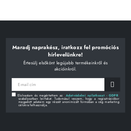
Maradj naprakész, iratkozz fel promóciós
hírlevelünkre!
Értesülj elsőkönt legújabb termékeinkről és
akcióinkról.
E-
mail
cím
Elolvastam és megértettem az
Adatvédelmi nyilatkozat - GDPR
szabályzatban leírtakat. Tudomásul veszem, hogy a regisztrációkor
megadott adataim egy részét anonimizált formában a cég marketing
célokra felhasználja.