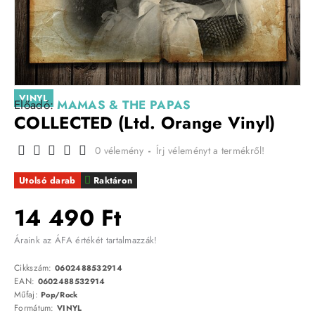
VINYL
Előadó:
MAMAS & THE PAPAS
COLLECTED (Ltd. Orange Vinyl)
0 vélemény
-
Írj véleményt a termékről!
Utolsó darab
Raktáron
14 490 Ft
Áraink az ÁFA értékét tartalmazzák!
Cikkszám:
0602488532914
EAN:
0602488532914
Műfaj:
Pop/Rock
Formátum:
VINYL