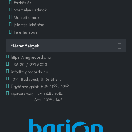
Eszköztár
Személyes adatok
Mentett címek
Jelentés lekérése
Felejtés joga
Elérhetőségek
https://mgrecords.hu
+36-20 / 971-5023
info@mgrecords.hu
1091 Budapest, Üllői út 31.
00
00
Ügyfélszolgálat:
H-P: 11
- 19
00
00
Nyitvatartás:
H-P: 11
- 19
00
00
Szo: 10
- 14