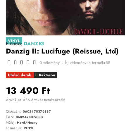
VINYL
Előadó:
DANZIG
Danzig II: Lucifuge (Reissue, Ltd)
0 vélemény
-
Írj véleményt a termékről!
Utolsó darab
Raktáron
13 490 Ft
Áraink az ÁFA értékét tartalmazzák!
Cikkszám:
0602478376337
EAN:
0602478376337
Műfaj:
Hard/Heavy
Formátum:
VINYL