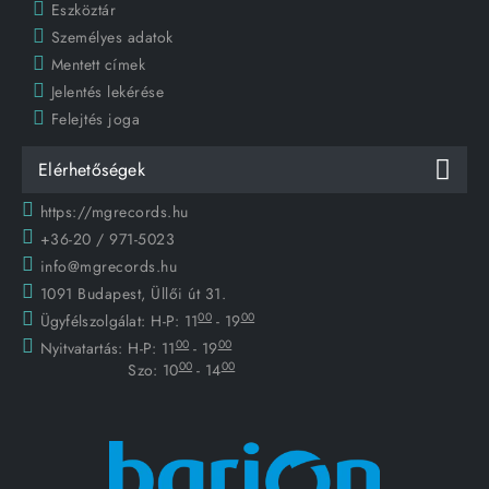
Eszköztár
Személyes adatok
Mentett címek
Jelentés lekérése
Felejtés joga
Elérhetőségek
https://mgrecords.hu
+36-20 / 971-5023
info@mgrecords.hu
1091 Budapest, Üllői út 31.
00
00
Ügyfélszolgálat:
H-P: 11
- 19
00
00
Nyitvatartás:
H-P: 11
- 19
00
00
Szo: 10
- 14