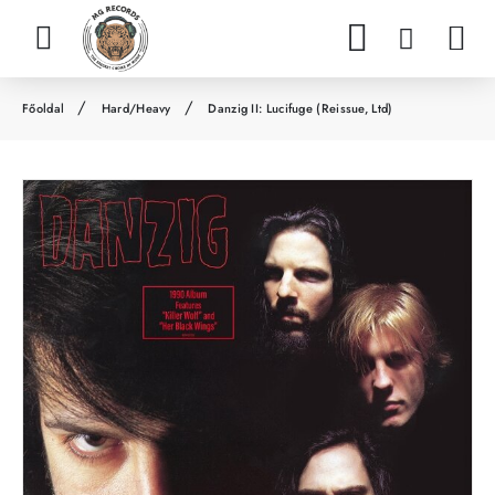
Hard/Heavy
Danzig II: Lucifuge (Reissue, Ltd)
h
o
m
e