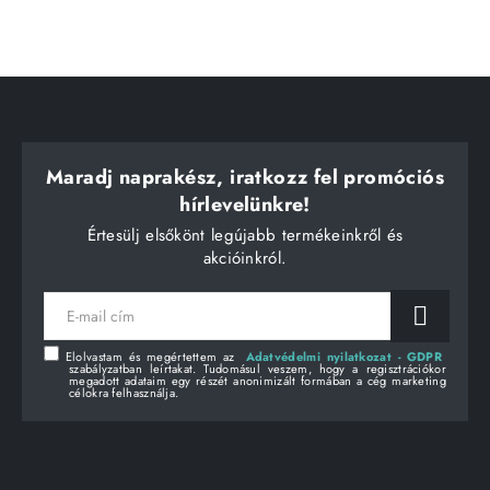
Maradj naprakész, iratkozz fel promóciós
hírlevelünkre!
Értesülj elsőkönt legújabb termékeinkről és
akcióinkról.
E-
mail
cím
Elolvastam és megértettem az
Adatvédelmi nyilatkozat - GDPR
szabályzatban leírtakat. Tudomásul veszem, hogy a regisztrációkor
megadott adataim egy részét anonimizált formában a cég marketing
célokra felhasználja.