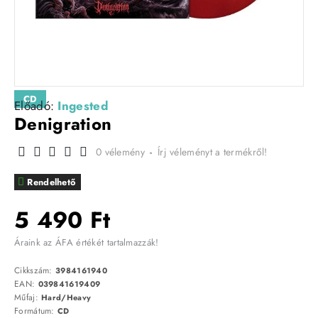
CD
Előadó:
Ingested
Denigration
0 vélemény
-
Írj véleményt a termékről!
Rendelhető
5 490 Ft
Áraink az ÁFA értékét tartalmazzák!
Cikkszám:
3984161940
EAN:
039841619409
Műfaj:
Hard/Heavy
Formátum:
CD