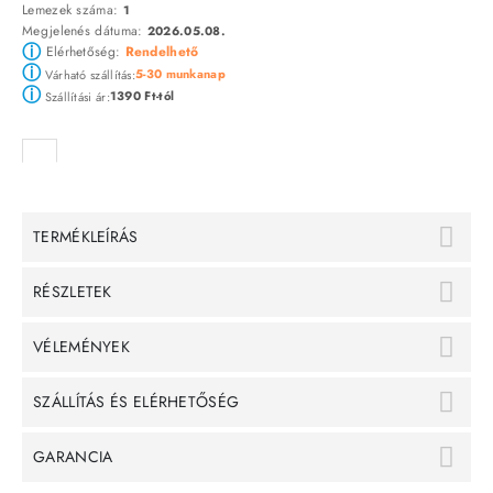
Lemezek száma:
1
Megjelenés dátuma:
2026.05.08.
ⓘ
Elérhetőség:
Rendelhető
ⓘ
5-30 munkanap
Várható szállítás:
ⓘ
1390 Ft-tól
Szállítási ár:
TERMÉKLEÍRÁS
RÉSZLETEK
VÉLEMÉNYEK
SZÁLLÍTÁS ÉS ELÉRHETŐSÉG
GARANCIA