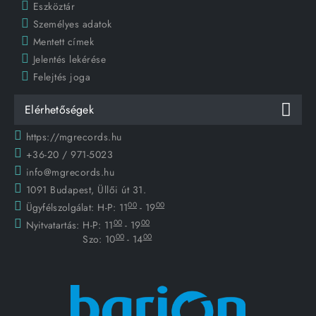
Eszköztár
Személyes adatok
Mentett címek
Jelentés lekérése
Felejtés joga
Elérhetőségek
https://mgrecords.hu
+36-20 / 971-5023
info@mgrecords.hu
1091 Budapest, Üllői út 31.
00
00
Ügyfélszolgálat:
H-P: 11
- 19
00
00
Nyitvatartás:
H-P: 11
- 19
00
00
Szo: 10
- 14