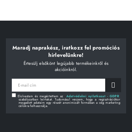
Maradj naprakész, iratkozz fel promóciós
hírlevelünkre!
Értesülj elsőkönt legújabb termékeinkről és
akcióinkról.
E-
mail
cím
Elolvastam és megértettem az
Adatvédelmi nyilatkozat - GDPR
szabályzatban leírtakat. Tudomásul veszem, hogy a regisztrációkor
megadott adataim egy részét anonimizált formában a cég marketing
célokra felhasználja.