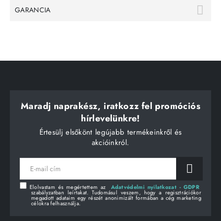
GARANCIA
Maradj naprakész, iratkozz fel promóciós
hírlevelünkre!
Értesülj elsőkönt legújabb termékeinkről és
akcióinkról.
E-
mail
cím
Elolvastam és megértettem az
Adatvédelmi nyilatkozat - GDPR
szabályzatban leírtakat. Tudomásul veszem, hogy a regisztrációkor
megadott adataim egy részét anonimizált formában a cég marketing
célokra felhasználja.