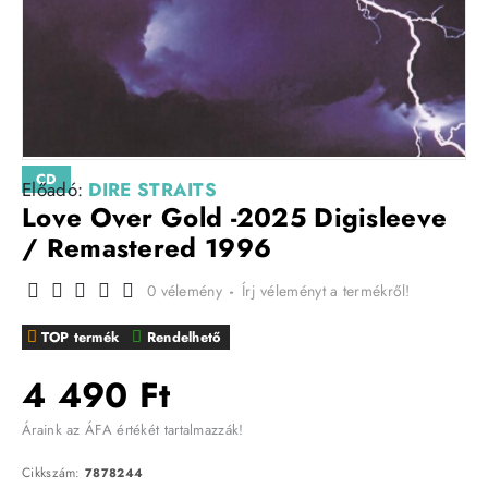
CD
Előadó:
DIRE STRAITS
Love Over Gold -2025 Digisleeve
/ Remastered 1996
0 vélemény
-
Írj véleményt a termékről!
TOP termék
Rendelhető
4 490 Ft
Áraink az ÁFA értékét tartalmazzák!
Cikkszám:
7878244