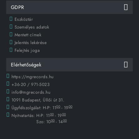
GDPR
Eszköztár
Személyes adatok
Mentett címek
Jelentés lekérése
Felejtés joga
Elérhetőségek
https://mgrecords.hu
+36-20 / 971-5023
info@mgrecords.hu
1091 Budapest, Üllői út 31.
00
00
Ügyfélszolgálat:
H-P: 11
- 19
00
00
Nyitvatartás:
H-P: 11
- 19
00
00
Szo: 10
- 14