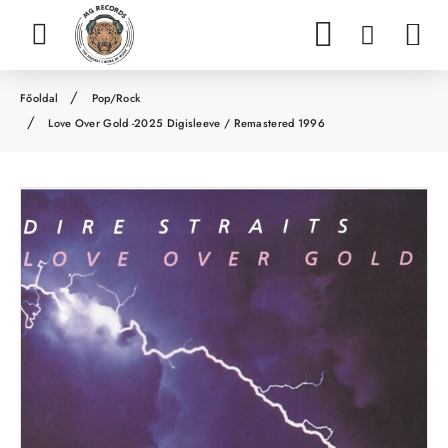
Pop/Rock
h
Love Over Gold -2025 Digisleeve / Remastered 1996
o
m
e