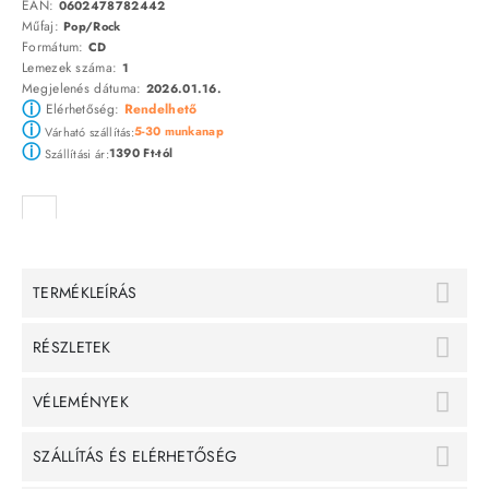
EAN:
0602478782442
Műfaj:
Pop/Rock
Formátum:
CD
Lemezek száma:
1
Megjelenés dátuma:
2026.01.16.
ⓘ
Elérhetőség:
Rendelhető
ⓘ
5-30 munkanap
Várható szállítás:
ⓘ
1390 Ft-tól
Szállítási ár:
TERMÉKLEÍRÁS
RÉSZLETEK
VÉLEMÉNYEK
SZÁLLÍTÁS ÉS ELÉRHETŐSÉG