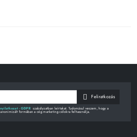
Feliratkozás
nyilatkozat - GDPR
szabályzatban leírtakat. Tudomásul veszem, hogy a
 anonimizált formában a cég marketing célokra felhasználja.