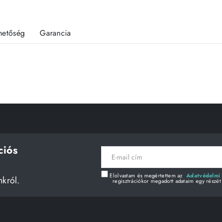
rhetőség
Garancia
ciós
E-
mail
cím
Elolvastam és megértettem az
Adatvédelmi 
nkról.
regisztrációkor megadott adataim egy részét