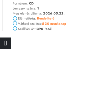
Formátum:
CD
Lemezek száma:
1
Megjelenés dátuma:
2026.05.22.
ⓘ
Elérhetőség:
Rendelhető
ⓘ
5-30 munkanap
Várható szállítás:
ⓘ
1390 Ft-tól
Szállítási ár: