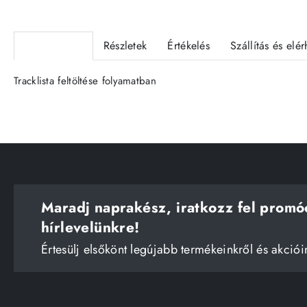
Termékleírás
Részletek
Értékelés
Szállítás és elé
Tracklista feltöltése folyamatban
Maradj naprakész, iratkozz fel promó
hírlevelünkre!
Értesülj elsőkönt legújabb termékeinkről és akciói