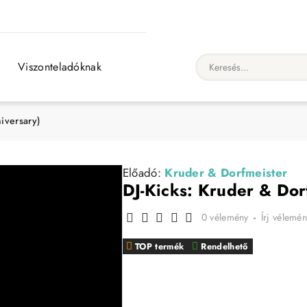
Viszonteladóknak
Keresés...
iversary)
Előadó:
Kruder & Dorfmeister
DJ-Kicks: Kruder & Dor
0 vélemény
-
Írj vélemén
TOP termék
Rendelhető