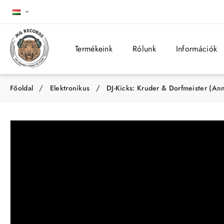
Termékeink
Rólunk
Információk
Elektronikus
DJ-Kicks: Kruder & Dorfmeister (Ann
h
o
m
e