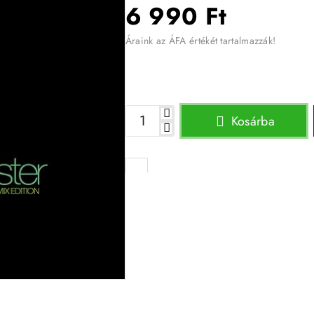
6 990 Ft
Áraink az ÁFA értékét tartalmazzák!
Kosárba