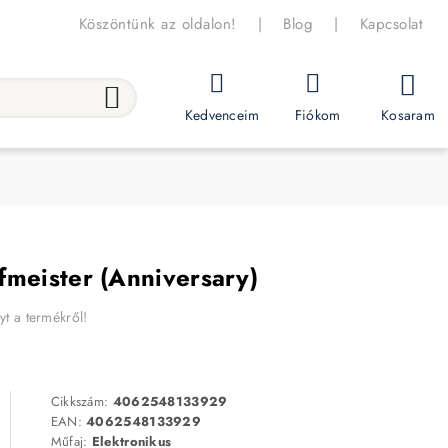
Köszöntünk az oldalon!
|
Blog
|
Kapcsolat
Kosaram
Kedvenceim
Fiókom
fmeister (Anniversary)
yt a termékről!
Cikkszám:
4062548133929
EAN:
4062548133929
Műfaj:
Elektronikus