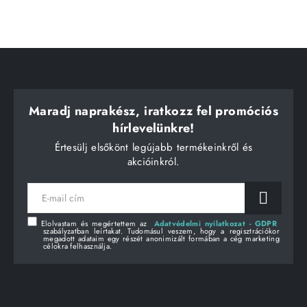
Maradj naprakész, iratkozz fel promóciós
hírlevelünkre!
Értesülj elsőkönt legújabb termékeinkről és
akcióinkról.
E-
mail
cím
Elolvastam és megértettem az
Adatvédelmi nyilatkozat - GDPR
szabályzatban leírtakat. Tudomásul veszem, hogy a regisztrációkor
megadott adataim egy részét anonimizált formában a cég marketing
célokra felhasználja.