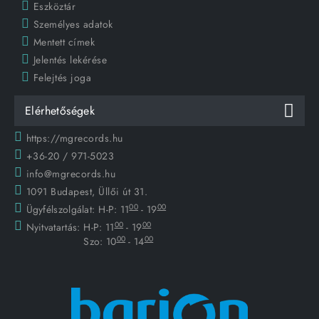
Eszköztár
Személyes adatok
Mentett címek
Jelentés lekérése
Felejtés joga
Elérhetőségek
https://mgrecords.hu
+36-20 / 971-5023
info@mgrecords.hu
1091 Budapest, Üllői út 31.
00
00
Ügyfélszolgálat:
H-P: 11
- 19
00
00
Nyitvatartás:
H-P: 11
- 19
00
00
Szo: 10
- 14