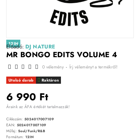
12IN
Előadó:
DJ NATURE
MR BONGO EDITS VOLUME 4
0 vélemény
-
Írj véleményt a termékről!
Utolsó darab
Raktáron
6 990 Ft
Áraink az ÁFA értékét tartalmazzák!
Cikkszám:
5024017007109
EAN:
5024017007109
Műfaj:
Soul/Funk/R&B
Formátum:
12IN