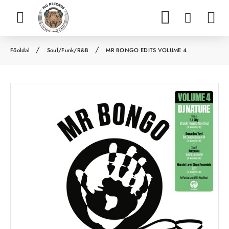
Soul/Funk/R&B
MR BONGO EDITS VOLUME 4
h
o
m
e