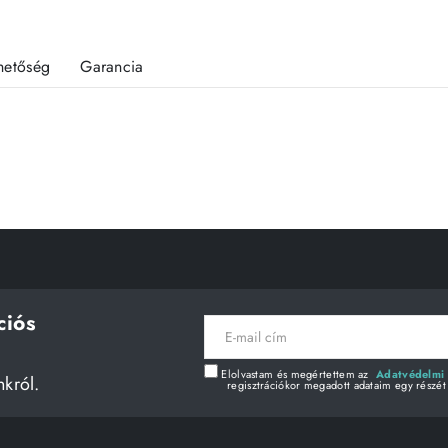
rhetőség
Garancia
ciós
E-
mail
cím
Elolvastam és megértettem az
Adatvédelmi 
nkról.
regisztrációkor megadott adataim egy részét