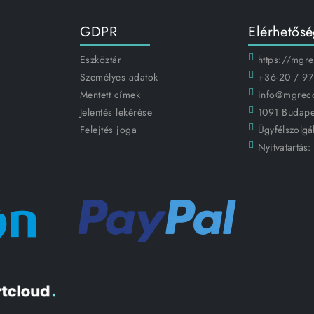
GDPR
Elérhetős
Eszköztár
https://mgr
Személyes adatok
+36-20 / 97
Mentett címek
info@mgrec
Jelentés lekérése
1091 Budapes
Felejtés joga
Ügyfélszolgál
Nyitvatartás: