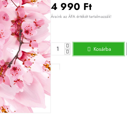
4 990 Ft
Áraink az ÁFA értékét tartalmazzák!
Kosárba