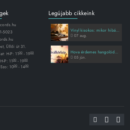
égek
Legújabb cikkeink
ecords.hu
Vinyl kisokos: mikor hibás a lemez, és hogyan vigyázz rá?
1-5023
07
aug.
ords.hu
t, Üllői út 31.
Hova érdemes hangolódni idén nyáron?
00
00
at:
H-P: 11
- 19
05
jún.
00
00
H-P: 11
- 19
00
00
Szo: 10
- 14