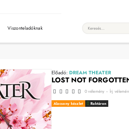
Viszonteladóknak
Keresés...
Előadó:
DREAM THEATER
LOST NOT FORGOTTEN
0 vélemény
-
Írj vélemén
Alacsony készlet
Raktáron