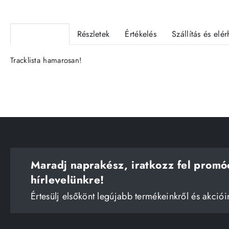
Termékleírás
Részletek
Értékelés
Szállítás és elé
Tracklista hamarosan!
Maradj naprakész, iratkozz fel promó
hírlevelünkre!
Értesülj elsőkönt legújabb termékeinkről és akciói