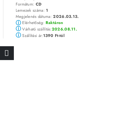
Formátum:
CD
Lemezek száma:
1
Megjelenés dátuma:
2026.03.13.
ⓘ
Elérhetőség:
Raktáron
ⓘ
2026.08.11.
Várható szállítás:
ⓘ
1390 Ft-tól
Szállítási ár: