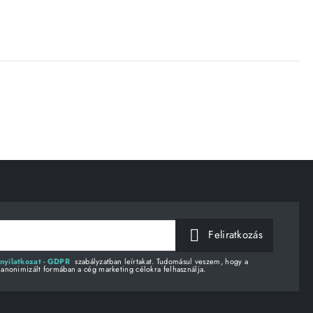
Feliratkozás
nyilatkozat - GDPR
szabályzatban leírtakat. Tudomásul veszem, hogy a
 anonimizált formában a cég marketing célokra felhasználja.