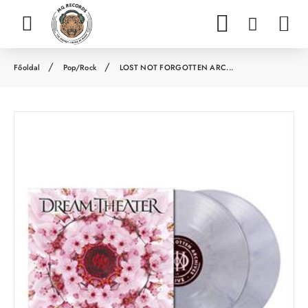
Pop/Rock
LOST NOT FORGOTTEN ARC...
h
o
m
e