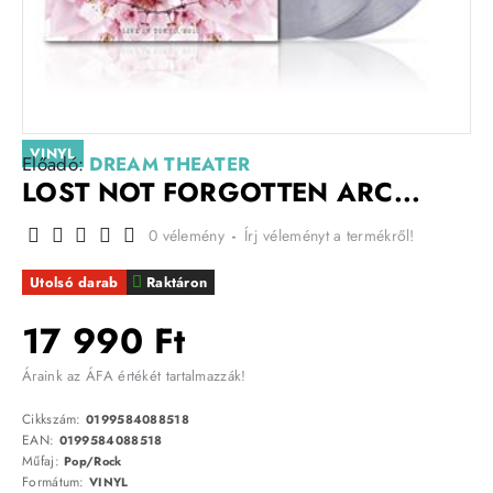
VINYL
Előadó:
DREAM THEATER
LOST NOT FORGOTTEN ARC...
0 vélemény
-
Írj véleményt a termékről!
Utolsó darab
Raktáron
17 990 Ft
Áraink az ÁFA értékét tartalmazzák!
Cikkszám:
0199584088518
EAN:
0199584088518
Műfaj:
Pop/Rock
Formátum:
VINYL