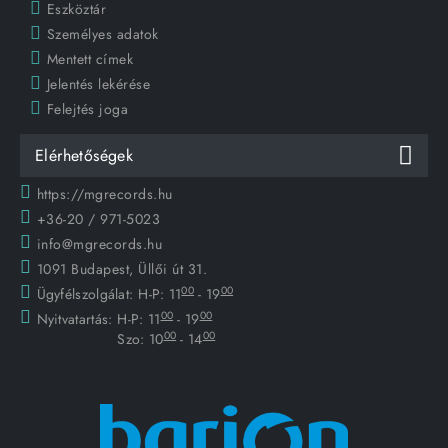
Eszköztár
Személyes adatok
Mentett címek
Jelentés lekérése
Felejtés joga
Elérhetőségek
https://mgrecords.hu
+36-20 / 971-5023
info@mgrecords.hu
1091 Budapest, Üllői út 31.
00
00
Ügyfélszolgálat:
H-P: 11
- 19
00
00
Nyitvatartás:
H-P: 11
- 19
00
00
Szo: 10
- 14