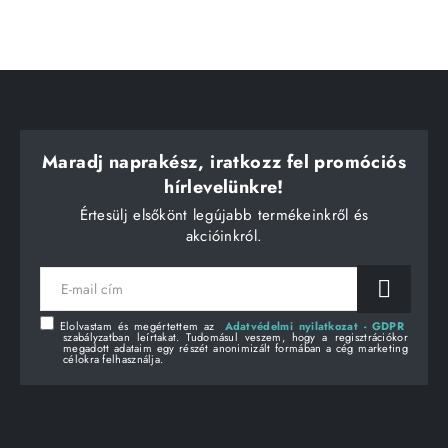
Maradj naprakész, iratkozz fel promóciós
hírlevelünkre!
Értesülj elsőkönt legújabb termékeinkről és
akcióinkról.
E-
mail
cím
Elolvastam és megértettem az
Adatvédelmi nyilatkozat - GDPR
szabályzatban leírtakat. Tudomásul veszem, hogy a regisztrációkor
megadott adataim egy részét anonimizált formában a cég marketing
célokra felhasználja.