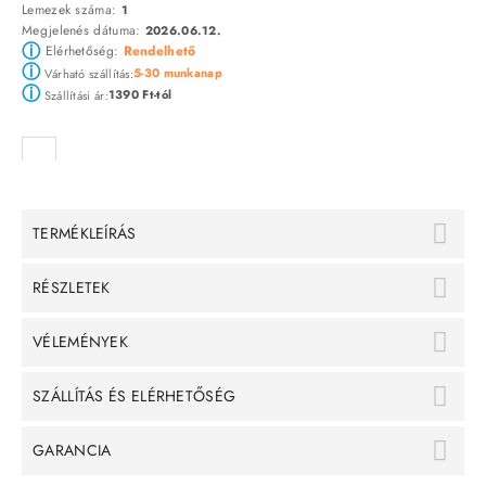
Lemezek száma:
1
Megjelenés dátuma:
2026.06.12.
ⓘ
Elérhetőség:
Rendelhető
ⓘ
5-30 munkanap
Várható szállítás:
ⓘ
1390 Ft-tól
Szállítási ár:
TERMÉKLEÍRÁS
RÉSZLETEK
VÉLEMÉNYEK
SZÁLLÍTÁS ÉS ELÉRHETŐSÉG
GARANCIA