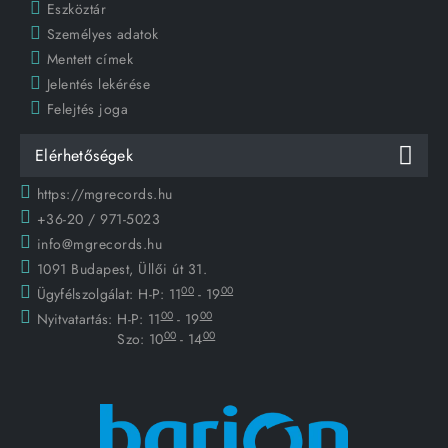
Eszköztár
Személyes adatok
Mentett címek
Jelentés lekérése
Felejtés joga
Elérhetőségek
https://mgrecords.hu
+36-20 / 971-5023
info@mgrecords.hu
1091 Budapest, Üllői út 31.
00
00
Ügyfélszolgálat:
H-P: 11
- 19
00
00
Nyitvatartás:
H-P: 11
- 19
00
00
Szo: 10
- 14