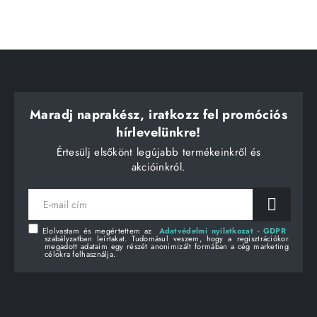
Maradj naprakész, iratkozz fel promóciós
hírlevelünkre!
Értesülj elsőkönt legújabb termékeinkről és
akcióinkról.
E-
mail
cím
Elolvastam és megértettem az
Adatvédelmi nyilatkozat - GDPR
szabályzatban leírtakat. Tudomásul veszem, hogy a regisztrációkor
megadott adataim egy részét anonimizált formában a cég marketing
célokra felhasználja.