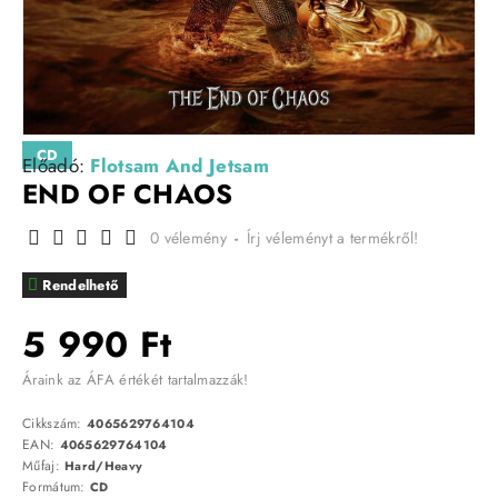
CD
Előadó:
Flotsam And Jetsam
END OF CHAOS
0 vélemény
-
Írj véleményt a termékről!
Rendelhető
5 990 Ft
Áraink az ÁFA értékét tartalmazzák!
Cikkszám:
4065629764104
EAN:
4065629764104
Műfaj:
Hard/Heavy
Formátum:
CD