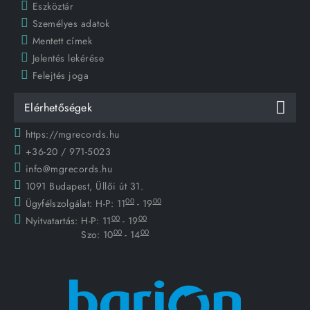
Eszköztár
Személyes adatok
Mentett címek
Jelentés lekérése
Felejtés joga
Elérhetőségek
https://mgrecords.hu
+36-20 / 971-5023
info@mgrecords.hu
1091 Budapest, Üllői út 31.
00
00
Ügyfélszolgálat:
H-P: 11
- 19
00
00
Nyitvatartás:
H-P: 11
- 19
00
00
Szo: 10
- 14