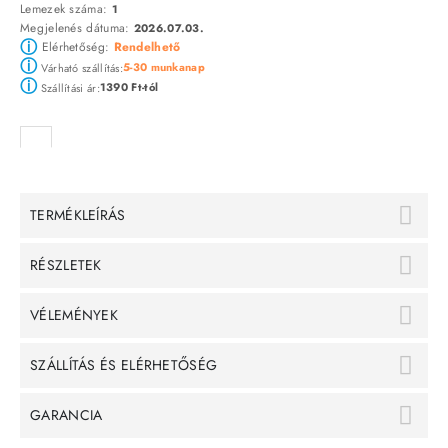
Lemezek száma:
1
Megjelenés dátuma:
2026.07.03.
ⓘ
Elérhetőség:
Rendelhető
ⓘ
5-30 munkanap
Várható szállítás:
ⓘ
1390 Ft-tól
Szállítási ár:
TERMÉKLEÍRÁS
RÉSZLETEK
VÉLEMÉNYEK
SZÁLLÍTÁS ÉS ELÉRHETŐSÉG
GARANCIA