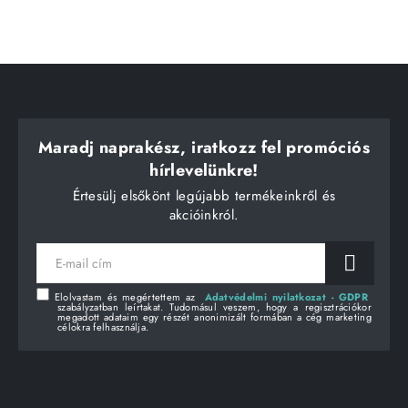
Maradj naprakész, iratkozz fel promóciós
hírlevelünkre!
Értesülj elsőkönt legújabb termékeinkről és
akcióinkról.
E-
mail
cím
Elolvastam és megértettem az
Adatvédelmi nyilatkozat - GDPR
szabályzatban leírtakat. Tudomásul veszem, hogy a regisztrációkor
megadott adataim egy részét anonimizált formában a cég marketing
célokra felhasználja.