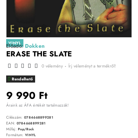
VINYL
Előadó:
Dokken
ERASE THE SLATE
0 vélemény
-
Írj véleményt a termékről!
Rendelhető
9 990 Ft
Áraink az ÁFA értékét tartalmazzák!
Cikkszám:
0784668899281
EAN:
0784668899281
Műfaj:
Pop/Rock
Formátum:
VINYL