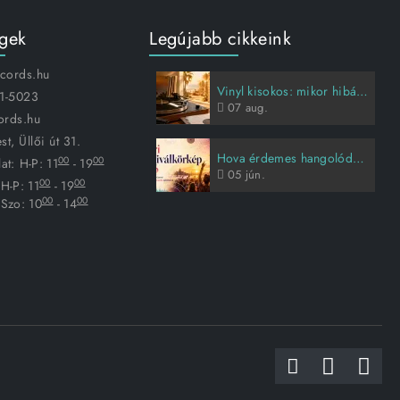
égek
Legújabb cikkeink
ecords.hu
Vinyl kisokos: mikor hibás a lemez, és hogyan vigyázz rá?
1-5023
07
aug.
ords.hu
t, Üllői út 31.
Hova érdemes hangolódni idén nyáron?
00
00
at:
H-P: 11
- 19
05
jún.
00
00
H-P: 11
- 19
00
00
Szo: 10
- 14