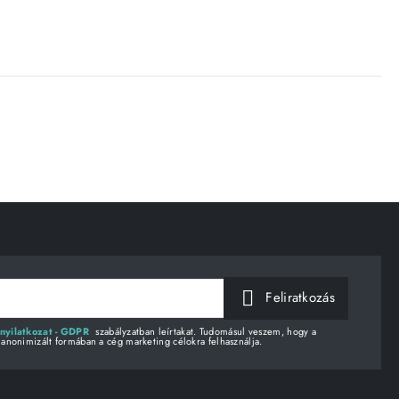
Feliratkozás
nyilatkozat - GDPR
szabályzatban leírtakat. Tudomásul veszem, hogy a
 anonimizált formában a cég marketing célokra felhasználja.