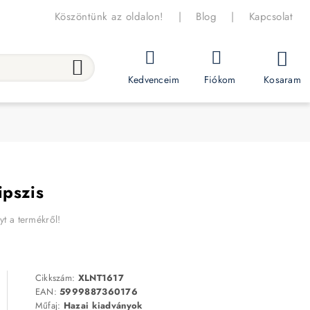
Köszöntünk az oldalon!
|
Blog
|
Kapcsolat
Kosaram
Kedvenceim
Fiókom
ipszis
yt a termékről!
Cikkszám:
XLNT1617
EAN:
5999887360176
Műfaj:
Hazai kiadványok