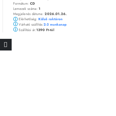
Formátum:
CD
Lemezek száma:
1
Megjelenés dátuma:
2026.01.26.
ⓘ
Elérhetőség:
Külső raktáron
ⓘ
2-3 munkanap
Várható szállítás:
ⓘ
1390 Ft-tól
Szállítási ár: