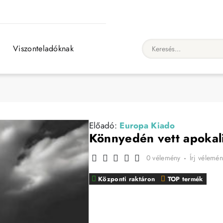
Viszonteladóknak
Keresés...
Előadó:
Europa Kiado
Könnyedén vett apokal
0 vélemény
-
Írj vélemén
Központi raktáron
TOP termék