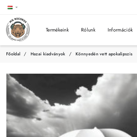
Termékeink
Rólunk
Információk
Hazai kiadványok
Könnyedén vett apokalipszis
h
o
m
e