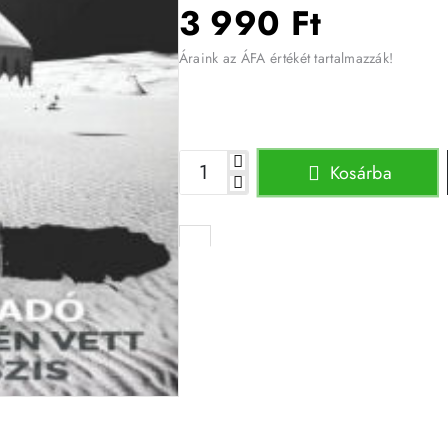
3 990 Ft
Áraink az ÁFA értékét tartalmazzák!
Kosárba