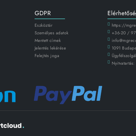
GDPR
Elérhetős
Eszköztár
https://mgr
Személyes adatok
+36-20 / 97
Mentett címek
info@mgrec
Jelentés lekérése
1091 Budapes
Felejtés joga
Ügyfélszolgál
Nyitvatartás: