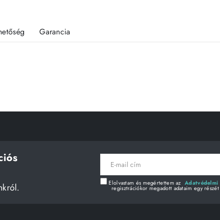
rhetőség
Garancia
ciós
E-
mail
cím
Elolvastam és megértettem az
Adatvédelmi 
nkról.
regisztrációkor megadott adataim egy részét