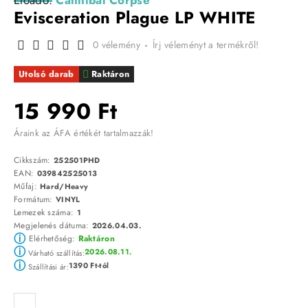
Előadó:
Cannibal Corpse
Evisceration Plague LP WHITE
0 vélemény
-
Írj véleményt a termékről!
Utolsó darab
Raktáron
15 990 Ft
Áraink az ÁFA értékét tartalmazzák!
Cikkszám:
252501PHD
EAN:
039842525013
Műfaj:
Hard/Heavy
Formátum:
VINYL
Lemezek száma:
1
Megjelenés dátuma:
2026.04.03.
ⓘ
Elérhetőség:
Raktáron
ⓘ
2026.08.11.
Várható szállítás:
ⓘ
1390 Ft-tól
Szállítási ár: