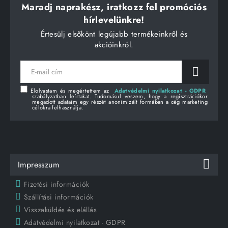
Maradj naprakész, iratkozz fel promóciós
hírlevelünkre!
Értesülj elsőkönt legújabb termékeinkről és
akcióinkról.
E-
mail
cím
Elolvastam és megértettem az
Adatvédelmi nyilatkozat - GDPR
szabályzatban leírtakat. Tudomásul veszem, hogy a regisztrációkor
megadott adataim egy részét anonimizált formában a cég marketing
célokra felhasználja.
Impresszum
Fizetési információk
Szállítási információk
Visszaküldés és elállás
Adatvédelmi nyilatkozat - GDPR