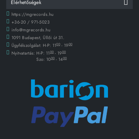
Elérhetőségek
https://mgrecords.hu
+36-20 / 971-5023
info@mgrecords.hu
1091 Budapest, Üllői út 31.
00
00
Ügyfélszolgálat:
H-P: 11
- 19
00
00
Nyitvatartás:
H-P: 11
- 19
00
00
Szo: 10
- 14