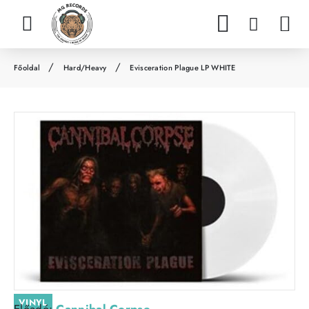
Hard/Heavy
Evisceration Plague LP WHITE
h
o
m
e
VINYL