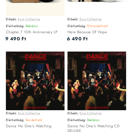
Előadó:
Ezra Collective
Előadó:
Ezra Collective
CD
CD
Utolsó darab
Elérhetőség:
Raktáron
Elérhetőség:
Előrendelhető
Chapter 7 10th Anniversary LP
Here Because Of Hope
9 490 Ft
6 490 Ft
Előadó:
Ezra Collective
Előadó:
Ezra Collective
CD
CD
Utolsó darab
Elérhetőség:
Rendelhető
Elérhetőség:
Raktáron
Dance No One's Watching
Dance No One's Watching CD
DELUXE