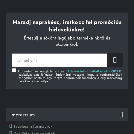
Maradj naprakész, iratkozz fel promóciós
hírlevelünkre!
Értesülj elsőkönt legújabb termékeinkről és
akcióinkról.
E-
mail
cím
Elolvastam és megértettem az
Adatvédelmi nyilatkozat - GDPR
szabályzatban leírtakat. Tudomásul veszem, hogy a regisztrációkor
megadott adataim egy részét anonimizált formában a cég marketing
célokra felhasználja.
Impresszum
Fizetési információk
Szállítási információk