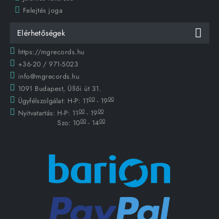
Felejtés joga
Elérhetőségek
https://mgrecords.hu
+36-20 / 971-5023
info@mgrecords.hu
1091 Budapest, Üllői út 31.
00
00
Ügyfélszolgálat:
H-P: 11
- 19
00
00
Nyitvatartás:
H-P: 11
- 19
00
00
Szo: 10
- 14