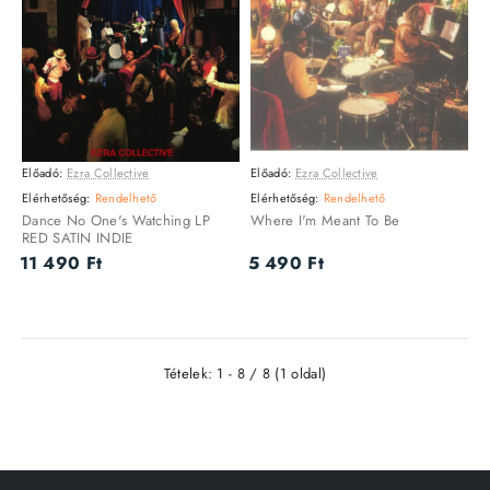
Előadó:
Ezra Collective
Előadó:
Ezra Collective
VINYL
CD
Elérhetőség:
Rendelhető
Elérhetőség:
Rendelhető
Dance No One's Watching LP
Where I'm Meant To Be
RED SATIN INDIE
11 490 Ft
5 490 Ft
Tételek: 1 - 8 / 8 (1 oldal)