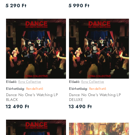
5 290 Ft
5 990 Ft
Előadó:
Ezra Collective
Előadó:
Ezra Collective
VINYL
VINYL
Elérhetőség:
Rendelhető
Elérhetőség:
Rendelhető
Dance No One's Watching LP
Dance No One's Watching LP
BLACK
DELUXE
12 490 Ft
13 490 Ft