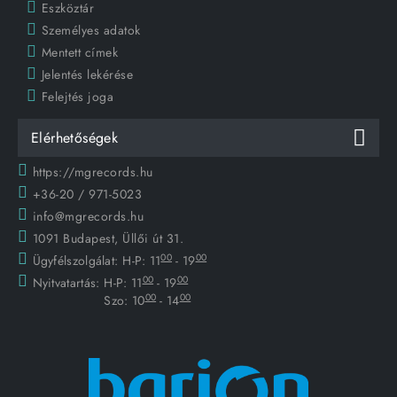
Eszköztár
Személyes adatok
Mentett címek
Jelentés lekérése
Felejtés joga
Elérhetőségek
https://mgrecords.hu
+36-20 / 971-5023
info@mgrecords.hu
1091 Budapest, Üllői út 31.
00
00
Ügyfélszolgálat:
H-P: 11
- 19
00
00
Nyitvatartás:
H-P: 11
- 19
00
00
Szo: 10
- 14