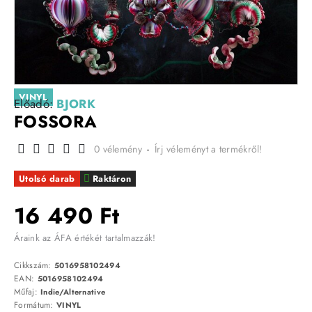
VINYL
Előadó:
BJORK
FOSSORA
0 vélemény
-
Írj véleményt a termékről!
Utolsó darab
Raktáron
16 490 Ft
Áraink az ÁFA értékét tartalmazzák!
Cikkszám:
5016958102494
EAN:
5016958102494
Műfaj:
Indie/Alternative
Formátum:
VINYL