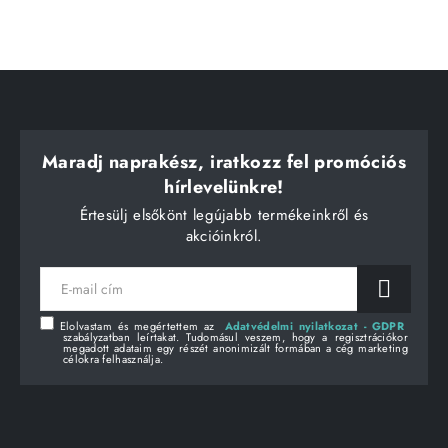
Maradj naprakész, iratkozz fel promóciós
hírlevelünkre!
Értesülj elsőkönt legújabb termékeinkről és
akcióinkról.
E-
mail
cím
Elolvastam és megértettem az
Adatvédelmi nyilatkozat - GDPR
szabályzatban leírtakat. Tudomásul veszem, hogy a regisztrációkor
megadott adataim egy részét anonimizált formában a cég marketing
célokra felhasználja.