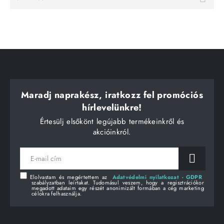
Maradj naprakész, iratkozz fel promóciós
hírlevelünkre!
Értesülj elsőkönt legújabb termékeinkről és
akcióinkról.
E-
mail
cím
Elolvastam és megértettem az
Adatvédelmi nyilatkozat - GDPR
szabályzatban leírtakat. Tudomásul veszem, hogy a regisztrációkor
megadott adataim egy részét anonimizált formában a cég marketing
célokra felhasználja.