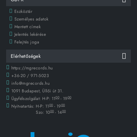
Eszköztár
Személyes adatok
Mentett címek
Jelentés lekérése
Felejtés joga
Elérhetőségek
https://mgrecords.hu
+36-20 / 971-5023
info@mgrecords.hu
1091 Budapest, Üllői út 31.
00
00
Ügyfélszolgálat:
H-P: 11
- 19
00
00
Nyitvatartás:
H-P: 11
- 19
00
00
Szo: 10
- 14