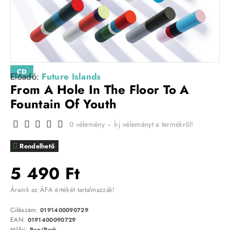
CD
Előadó:
Future Islands
From A Hole In The Floor To A
Fountain Of Youth
0 vélemény
-
Írj véleményt a termékről!
Rendelhető
5 490 Ft
Áraink az ÁFA értékét tartalmazzák!
Cikkszám:
0191400090729
EAN:
0191400090729
Műfaj:
Pop/Rock