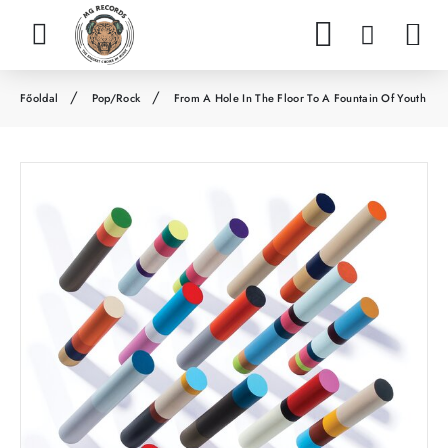
Pop/Rock
From A Hole In The Floor To A Fountain Of Youth
h
o
m
e