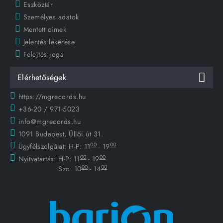
Eszköztár
Személyes adatok
Mentett címek
Jelentés lekérése
Felejtés joga
Elérhetőségek
https://mgrecords.hu
+36-20 / 971-5023
info@mgrecords.hu
1091 Budapest, Üllői út 31.
00
00
Ügyfélszolgálat:
H-P: 11
- 19
00
00
Nyitvatartás:
H-P: 11
- 19
00
00
Szo: 10
- 14