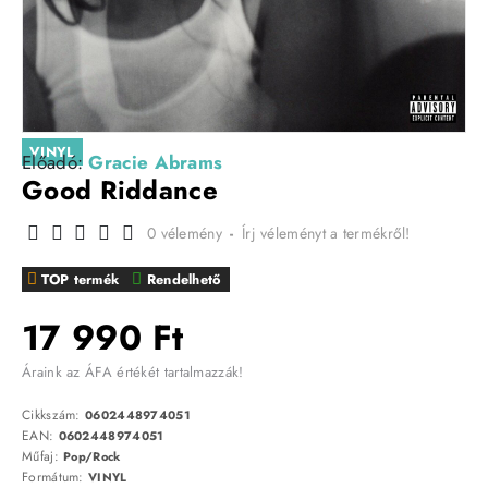
VINYL
Előadó:
Gracie Abrams
Good Riddance
0 vélemény
-
Írj véleményt a termékről!
TOP termék
Rendelhető
17 990 Ft
Áraink az ÁFA értékét tartalmazzák!
Cikkszám:
0602448974051
EAN:
0602448974051
Műfaj:
Pop/Rock
Formátum:
VINYL