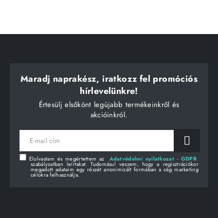
Maradj naprakész, iratkozz fel promóciós
hírlevelünkre!
Értesülj elsőkönt legújabb termékeinkről és
akcióinkról.
E-
mail
cím
Elolvastam és megértettem az
Adatvédelmi nyilatkozat - GDPR
szabályzatban leírtakat. Tudomásul veszem, hogy a regisztrációkor
megadott adataim egy részét anonimizált formában a cég marketing
célokra felhasználja.