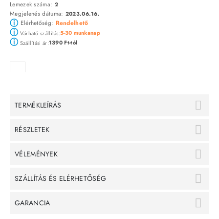
Lemezek száma:
2
Megjelenés dátuma:
2023.06.16.
ⓘ
Elérhetőség:
Rendelhető
ⓘ
5-30 munkanap
Várható szállítás:
ⓘ
1390 Ft-tól
Szállítási ár:
TERMÉKLEÍRÁS
RÉSZLETEK
VÉLEMÉNYEK
SZÁLLÍTÁS ÉS ELÉRHETŐSÉG
GARANCIA