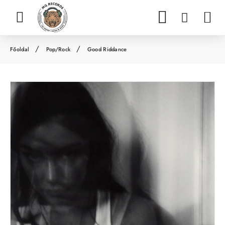
Pop/Rock
Good Riddance
h
o
m
e